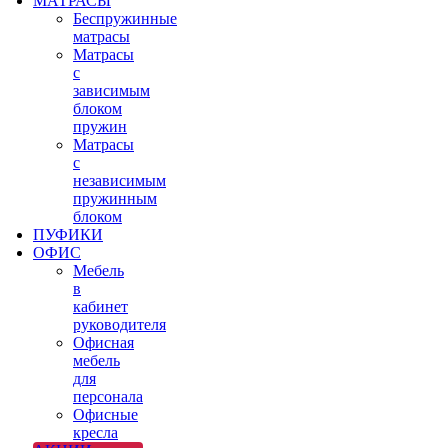
МАТРАСЫ
Беспружинные
матрасы
Матрасы
с
зависимым
блоком
пружин
Матрасы
с
независимым
пружинным
блоком
ПУФИКИ
ОФИС
Мебель
в
кабинет
руководителя
Офисная
мебель
для
персонала
Офисные
кресла