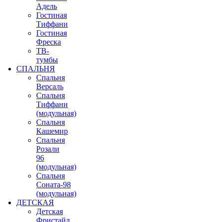
Адель
Гостиная
Тиффани
Гостиная
Фреска
ТВ-
тумбы
СПАЛЬНЯ
Спальня
Версаль
Спальня
Тиффани
(модульная)
Спальня
Кашемир
Спальня
Розали
96
(модульная)
Спальня
Соната-98
(модульная)
ДЕТСКАЯ
Детская
Фристайл