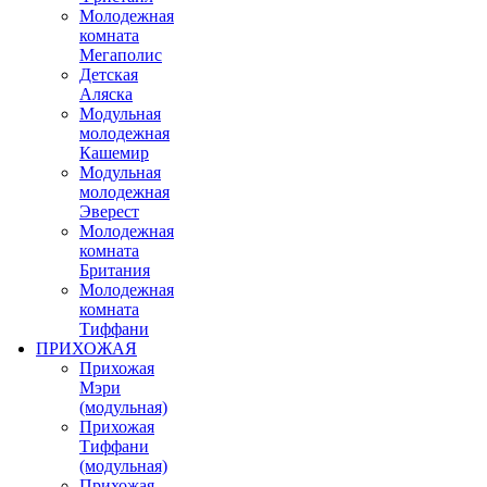
Молодежная
комната
Мегаполис
Детская
Аляска
Модульная
молодежная
Кашемир
Модульная
молодежная
Эверест
Молодежная
комната
Британия
Молодежная
комната
Тиффани
ПРИХОЖАЯ
Прихожая
Мэри
(модульная)
Прихожая
Тиффани
(модульная)
Прихожая