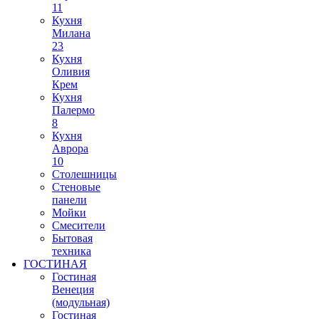
11
Кухня
Милана
23
Кухня
Оливия
Крем
Кухня
Палермо
8
Кухня
Аврора
10
Столешницы
Стеновые
панели
Мойки
Смесители
Бытовая
техника
ГОСТИНАЯ
Гостиная
Венеция
(модульная)
Гостиная