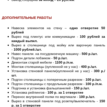
ДОПОЛНИТЕЛЬНЫЕ РАБОТЫ
Навеска элементов на стену –
одно отверстие 50
рублей
Вырез под плинтус или коммуникации -
100 рублей за
каждый выпил.
Вырез в столешнице под мойку или варочную панель
-
1000 рублей./шт.
Навес панели. на посудомоечную машину -
500 р./шт.
Подгон детали лобзиком -
50 р./шт.
Демонтаж старой мебели -
1100 р./п.м.
Монтаж столешницы (купленной не у нас) -
400 р./шт.
Установка стеновой панели(купленной не у нас) -
300 р./
шт.
Подгон столешницы с поперечным разрезом -
100 р./шт.
Подгон столешницы с продольным разрезом -
100 р./п.м.
Подгонка и установка фальшпанелей -
150 р./шт.
Установка рейлингов -
100 р. за 1 отверстие
Перенос внутренней полки по вертикали -
100 р./шт.
Вырез в стеновой панели под розетку/выключатель -
150
р. за 1 отверстие