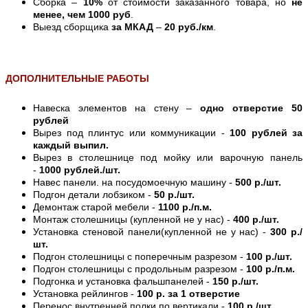
Сборка –
10%
от стоимости заказанного товара, но
не
менее, чем 1000 руб
.
Выезд сборщика
за МКАД
–
20 руб./км
.
ДОПОЛНИТЕЛЬНЫЕ РАБОТЫ
Навеска элементов на стену –
одно отверстие 50
рублей
Вырез под плинтус или коммуникации -
100 рублей за
каждый выпил.
Вырез в столешнице под мойку или варочную панель
-
1000 рублей./шт.
Навес панели. на посудомоечную машину -
500 р./шт.
Подгон детали лобзиком -
50 р./шт.
Демонтаж старой мебели -
1100 р./п.м.
Монтаж столешницы (купленной не у нас) -
400 р./шт.
Установка стеновой панели(купленной не у нас) -
300 р./
шт.
Подгон столешницы с поперечным разрезом -
100 р./шт.
Подгон столешницы с продольным разрезом -
100 р./п.м.
Подгонка и установка фальшпанелей -
150 р./шт.
Установка рейлингов -
100 р. за 1 отверстие
Перенос внутренней полки по вертикали -
100 р./шт.