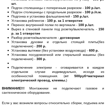
шт.
Подгон столешницы с поперечным разрезом -
100 р./шт.
Подгон столешницы с продольным разрезом -
100 р./п.м.
Подгонка и установка фальшпанелей -
150 р./шт.
Установка рейлингов -
100 р. за 1 отверстие
Перенос внутренней полки по вертикали -
100 р./шт.
Вырез в стеновой панели под розетку/выключатель -
150
р. за 1 отверстие
Разбор розеток/выключателя -
договорная
Установка духовки и отдельно стоящей плиты(без
подключения) -
200 р.
Установка вытяжки (без установки воздуховода) -
600 р.
Установка посудомоечной или стиральной машины (без
подключения) -
300 р.
Подключение электрики - оговаривается в каждом
отдельном случае индивидуально, исходя из
особенностей помещения. (
от 500руб+материал
электрический провод, клеммы.
)
ВНИМАНИЕ!!!
Монтажники не подключают газовое и
сантехническое оборудование.
Если у вас возникли вопросы относительно сборки, подъема или