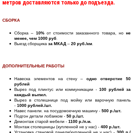
метров доставляются только до подъезда.
СБОРКА
Сборка –
10%
от стоимости заказанного товара, но
не
менее, чем 1000 руб
.
Выезд сборщика
за МКАД
–
20 руб./км
.
ДОПОЛНИТЕЛЬНЫЕ РАБОТЫ
Навеска элементов на стену –
одно отверстие 50
рублей
Вырез под плинтус или коммуникации -
100 рублей за
каждый выпил.
Вырез в столешнице под мойку или варочную панель
-
1000 рублей./шт.
Навес панели. на посудомоечную машину -
500 р./шт.
Подгон детали лобзиком -
50 р./шт.
Демонтаж старой мебели -
1100 р./п.м.
Монтаж столешницы (купленной не у нас) -
400 р./шт.
Установка стеновой панели(купленной не у нас) -
300 р./