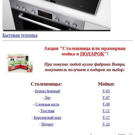
Бытовая техника
Акция "Столешница или мраморная
мойка в
ПОДАРОК
"!
При покупке любой кухни фабрики Витра,
покупатель получает в подарок на выбор:
Столешницы:
Мойки:
-
Берилл бежевый
F-05
-
Лен
F-07
-
Слоновая кость
F-08
-
Тростник
F-11
-
Королевский опал
F-17
-
Мадрид
F-22