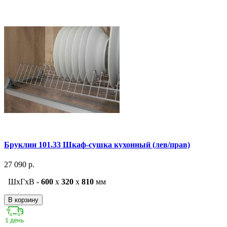
Бруклин 101.33 Шкаф-сушка кухонный (лев/прав)
27 090 р.
ШxГxВ -
600
x
320
x
810
мм
В корзину