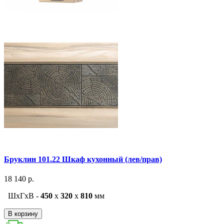
Бруклин 101.22 Шкаф кухонный (лев/прав)
18 140 р.
ШxГxВ -
450
x
320
x
810
мм
В корзину