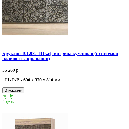
Бруклин 101.08.1 Шкаф-витрина кухонный (с системой
плавного закрывания)
36 260 р.
ШxГxВ -
600
x
320
x
810
мм
В корзину