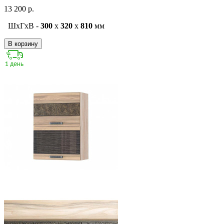
13 200 р.
ШxГxВ -
300
x
320
x
810
мм
В корзину