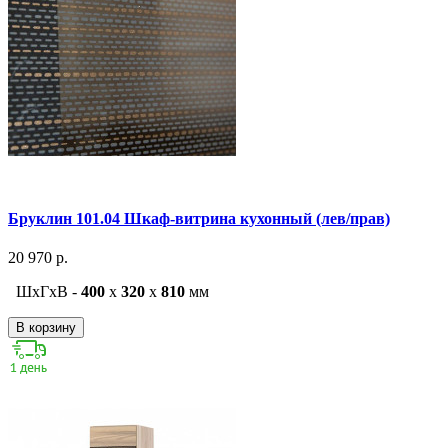
Бруклин 101.04 Шкаф-витрина кухонный (лев/прав)
20 970 р.
ШxГxВ -
400
x
320
x
810
мм
В корзину