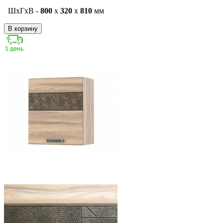
ШxГxВ -
800
x
320
x
810
мм
В корзину