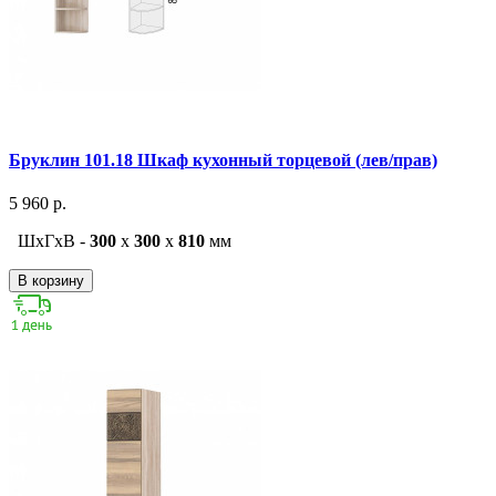
Бруклин 101.18 Шкаф кухонный торцевой (лев/прав)
5 960 р.
ШxГxВ -
300
x
300
x
810
мм
В корзину