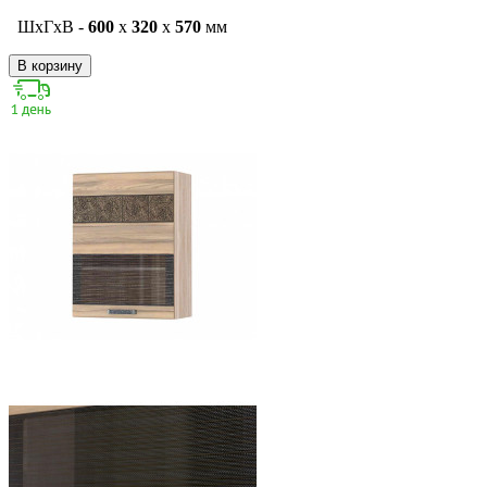
ШxГxВ -
600
x
320
x
570
мм
В корзину