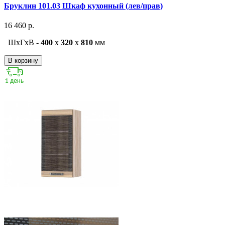
Бруклин 101.03 Шкаф кухонный (лев/прав)
16 460 р.
ШxГxВ -
400
x
320
x
810
мм
В корзину