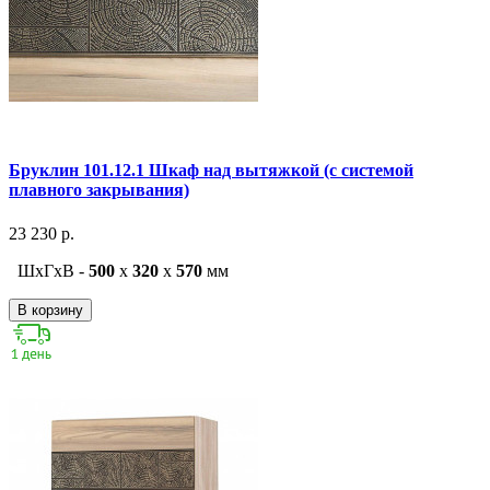
Бруклин 101.12.1 Шкаф над вытяжкой (с системой
плавного закрывания)
23 230 р.
ШxГxВ -
500
x
320
x
570
мм
В корзину