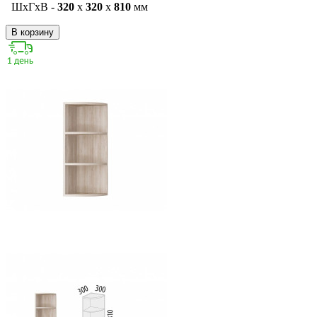
ШxГxВ -
320
x
320
x
810
мм
В корзину