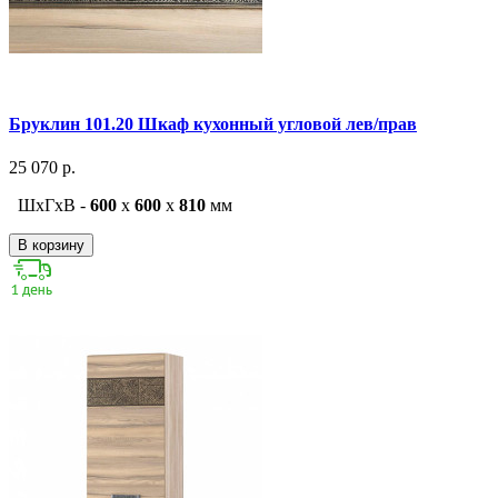
Бруклин 101.20 Шкаф кухонный угловой лев/прав
25 070 р.
ШxГxВ -
600
x
600
x
810
мм
В корзину