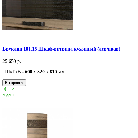
Бруклин 101.15 Шкаф-витрина кухонный (лев/прав)
25 650 р.
ШxГxВ -
600
x
320
x
810
мм
В корзину