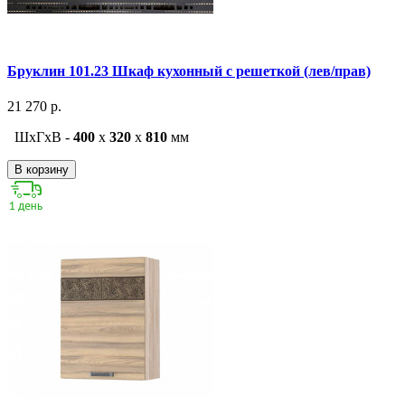
Бруклин 101.23 Шкаф кухонный с решеткой (лев/прав)
21 270 р.
ШxГxВ -
400
x
320
x
810
мм
В корзину