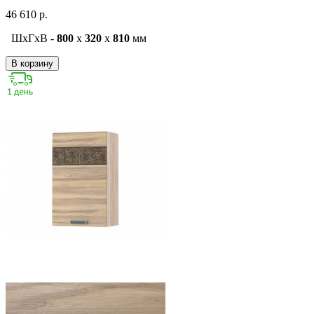
46 610 р.
ШxГxВ -
800
x
320
x
810
мм
В корзину