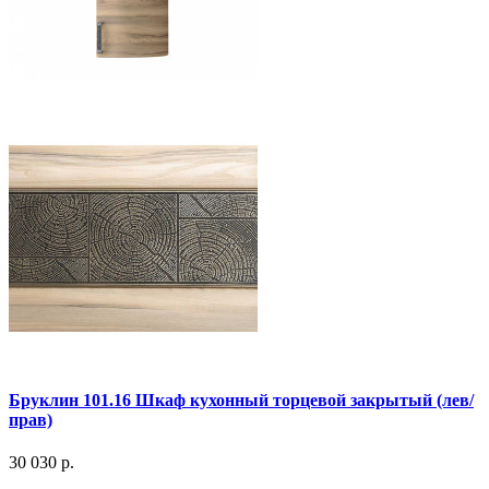
Бруклин 101.16 Шкаф кухонный торцевой закрытый (лев/
прав)
30 030 р.