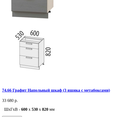
74.66 Графит Напольный шкаф (3 ящика с метабоксами)
33 680 р.
ШxГxВ -
600
x
530
x
820
мм