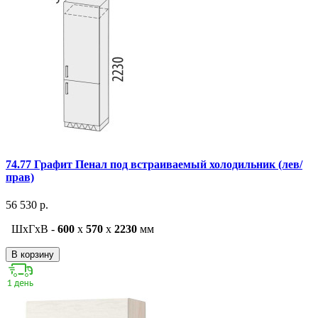
74.77 Графит Пенал под встраиваемый холодильник (лев/
прав)
56 530 р.
ШxГxВ -
600
x
570
x
2230
мм
В корзину