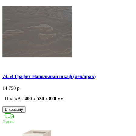
74.54 Графит Напольный шкаф (лев/прав)
14 750 р.
ШxГxВ -
400
x
530
x
820
мм
В корзину