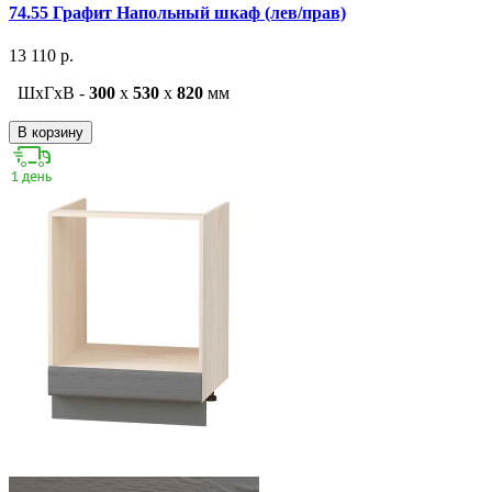
74.55 Графит Напольный шкаф (лев/прав)
13 110 р.
ШxГxВ -
300
x
530
x
820
мм
В корзину