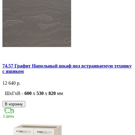
74.57 Графит Напольный шкаф под встраиваемую технику
с ящиком
12 640 р.
ШxГxВ -
600
x
530
x
820
мм
В корзину