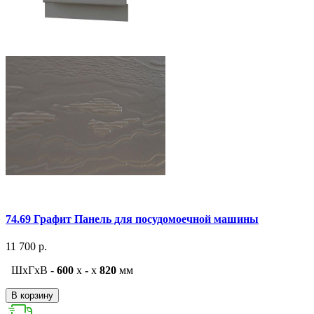
74.69 Графит Панель для посудомоечной машины
11 700 р.
ШxГxВ -
600
x
-
x
820
мм
В корзину