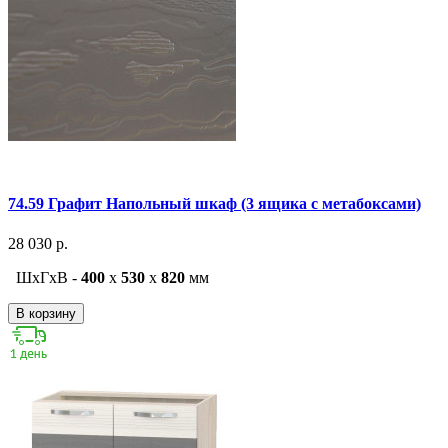
74.59 Графит Напольный шкаф (3 ящика с метабоксами)
28 030 р.
ШxГxВ -
400
x
530
x
820
мм
В корзину