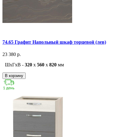
74.65 Графит Напольный шкаф торцевой (лев)
23 380 р.
ШxГxВ -
320
x
560
x
820
мм
В корзину