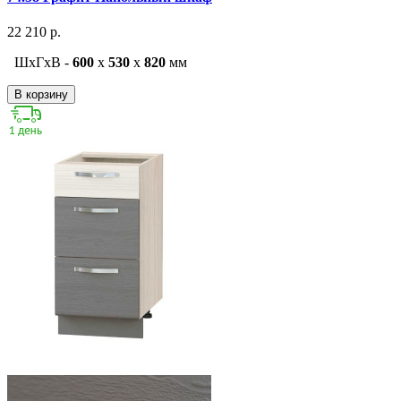
22 210 р.
ШxГxВ -
600
x
530
x
820
мм
В корзину