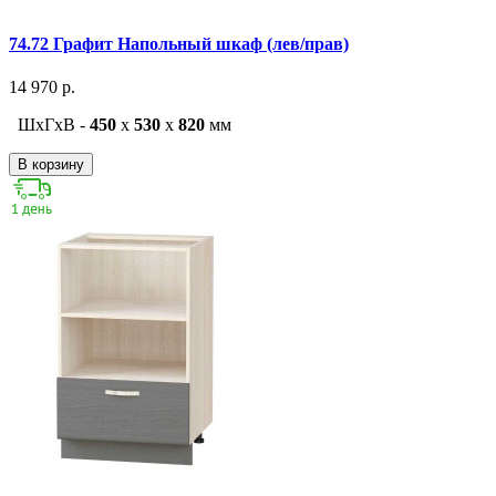
74.72 Графит Напольный шкаф (лев/прав)
14 970 р.
ШxГxВ -
450
x
530
x
820
мм
В корзину