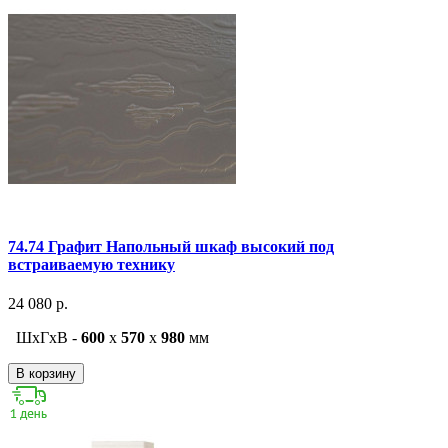
74.74 Графит Напольный шкаф высокий под
встраиваемую технику
24 080 р.
ШxГxВ -
600
x
570
x
980
мм
В корзину