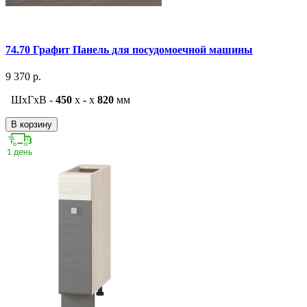
74.70 Графит Панель для посудомоечной машины
9 370 р.
ШxГxВ -
450
x
-
x
820
мм
В корзину