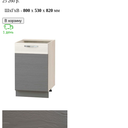
25 260 р.
ШxГxВ -
800
x
530
x
820
мм
В корзину