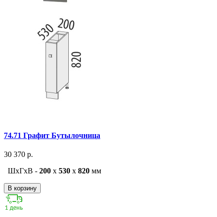
74.71 Графит Бутылочница
30 370 р.
ШxГxВ -
200
x
530
x
820
мм
В корзину