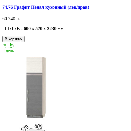
74.76 Графит Пенал кухонный (лев/прав)
60 740 р.
ШxГxВ -
600
x
570
x
2230
мм
В корзину