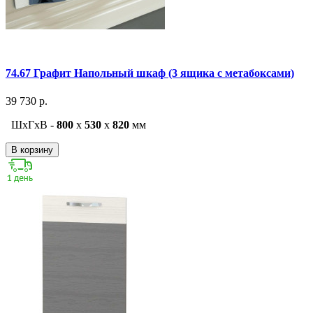
74.67 Графит Напольный шкаф (3 ящика с метабоксами)
39 730 р.
ШxГxВ -
800
x
530
x
820
мм
В корзину