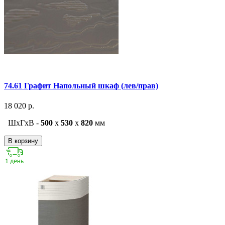
74.61 Графит Напольный шкаф (лев/прав)
18 020 р.
ШxГxВ -
500
x
530
x
820
мм
В корзину