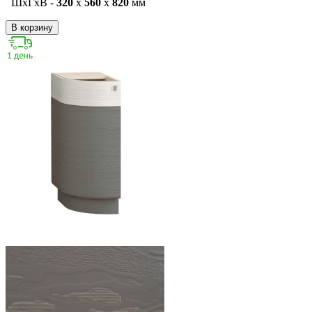
ШxГxВ -
320
x
560
x
820
мм
В корзину