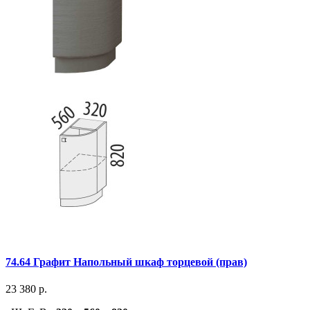
74.64 Графит Напольный шкаф торцевой (прав)
23 380 р.