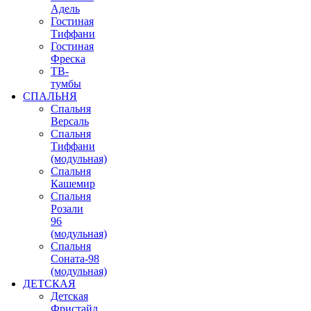
Адель
Гостиная
Тиффани
Гостиная
Фреска
ТВ-
тумбы
СПАЛЬНЯ
Спальня
Версаль
Спальня
Тиффани
(модульная)
Спальня
Кашемир
Спальня
Розали
96
(модульная)
Спальня
Соната-98
(модульная)
ДЕТСКАЯ
Детская
Фристайл