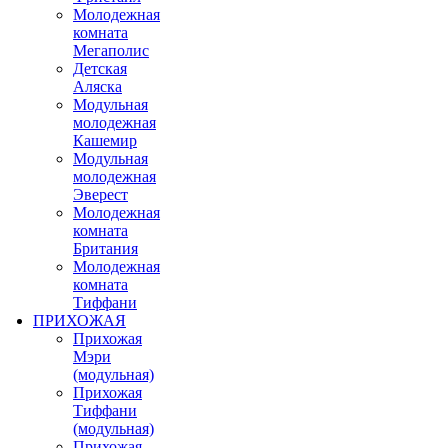
Молодежная
комната
Мегаполис
Детская
Аляска
Модульная
молодежная
Кашемир
Модульная
молодежная
Эверест
Молодежная
комната
Британия
Молодежная
комната
Тиффани
ПРИХОЖАЯ
Прихожая
Мэри
(модульная)
Прихожая
Тиффани
(модульная)
Прихожая