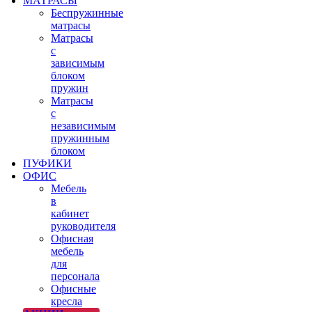
МАТРАСЫ
Беспружинные
матрасы
Матрасы
с
зависимым
блоком
пружин
Матрасы
с
независимым
пружинным
блоком
ПУФИКИ
ОФИС
Мебель
в
кабинет
руководителя
Офисная
мебель
для
персонала
Офисные
кресла