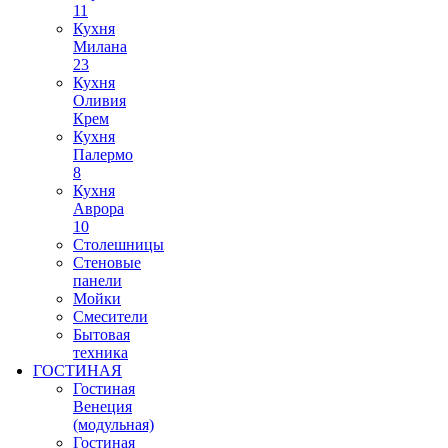
11
Кухня
Милана
23
Кухня
Оливия
Крем
Кухня
Палермо
8
Кухня
Аврора
10
Столешницы
Стеновые
панели
Мойки
Смесители
Бытовая
техника
ГОСТИНАЯ
Гостиная
Венеция
(модульная)
Гостиная