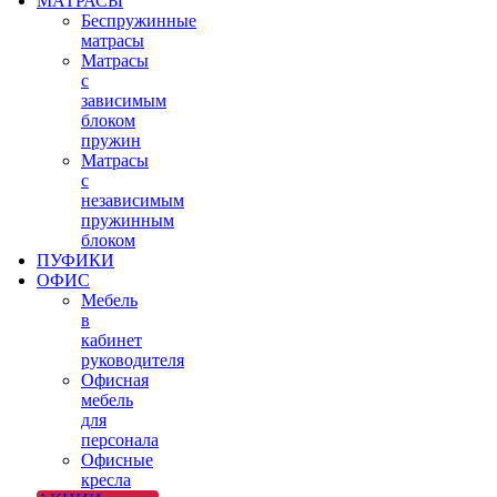
МАТРАСЫ
Беспружинные
матрасы
Матрасы
с
зависимым
блоком
пружин
Матрасы
с
независимым
пружинным
блоком
ПУФИКИ
ОФИС
Мебель
в
кабинет
руководителя
Офисная
мебель
для
персонала
Офисные
кресла