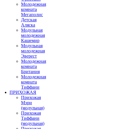
Молодежная
комната
Мегаполис
Детская
Аляска
Модульная
молодежная
Кашемир
Модульная
молодежная
Эверест
Молодежная
комната
Британия
Молодежная
комната
Тиффани
ПРИХОЖАЯ
Прихожая
Мэри
(модульная)
Прихожая
Тиффани
(модульная)
Прихожая