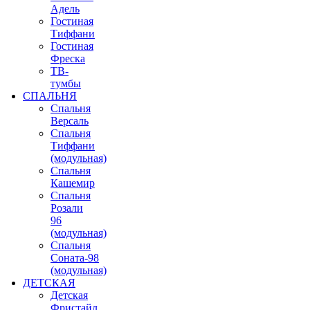
Адель
Гостиная
Тиффани
Гостиная
Фреска
ТВ-
тумбы
СПАЛЬНЯ
Спальня
Версаль
Спальня
Тиффани
(модульная)
Спальня
Кашемир
Спальня
Розали
96
(модульная)
Спальня
Соната-98
(модульная)
ДЕТСКАЯ
Детская
Фристайл