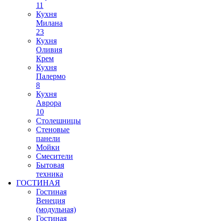
11
Кухня
Милана
23
Кухня
Оливия
Крем
Кухня
Палермо
8
Кухня
Аврора
10
Столешницы
Стеновые
панели
Мойки
Смесители
Бытовая
техника
ГОСТИНАЯ
Гостиная
Венеция
(модульная)
Гостиная