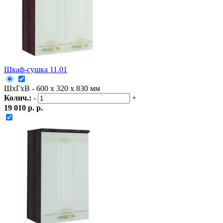
Шкаф-сушка 11.01
ШxГxВ - 600 x 320 x 830 мм
Колич.:
-
+
19 010 р. р.