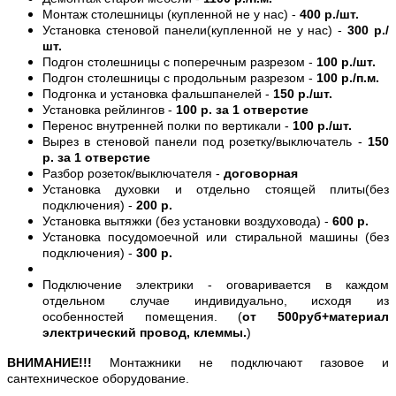
Монтаж столешницы (купленной не у нас) -
400 р./шт.
Установка стеновой панели(купленной не у нас) -
300 р./
шт.
Подгон столешницы с поперечным разрезом -
100 р./шт.
Подгон столешницы с продольным разрезом -
100 р./п.м.
Подгонка и установка фальшпанелей -
150 р./шт.
Установка рейлингов -
100 р. за 1 отверстие
Перенос внутренней полки по вертикали -
100 р./шт.
Вырез в стеновой панели под розетку/выключатель -
150
р. за 1 отверстие
Разбор розеток/выключателя -
договорная
Установка духовки и отдельно стоящей плиты(без
подключения) -
200 р.
Установка вытяжки (без установки воздуховода) -
600 р.
Установка посудомоечной или стиральной машины (без
подключения) -
300 р.
Подключение электрики - оговаривается в каждом
отдельном случае индивидуально, исходя из
особенностей помещения. (
от 500руб+материал
электрический провод, клеммы.
)
ВНИМАНИЕ!!!
Монтажники не подключают газовое и
сантехническое оборудование.