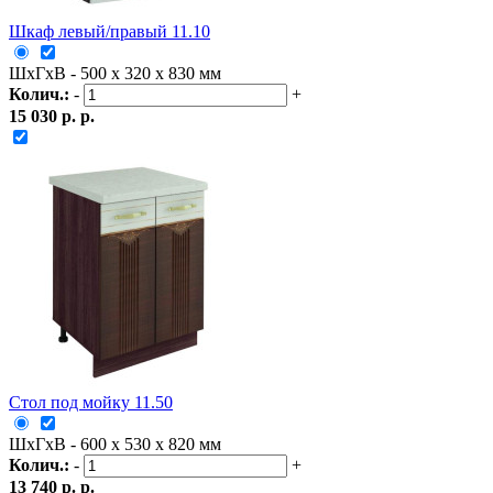
Шкаф левый/правый 11.10
ШxГxВ - 500 x 320 x 830 мм
Колич.:
-
+
15 030 р. р.
Стол под мойку 11.50
ШxГxВ - 600 x 530 x 820 мм
Колич.:
-
+
13 740 р. р.