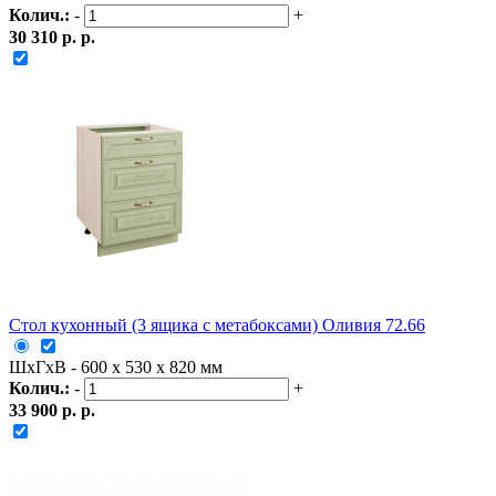
Колич.:
-
+
30 310 р. р.
Стол кухонный (3 ящика с метабоксами) Оливия 72.66
ШxГxВ - 600 x 530 x 820 мм
Колич.:
-
+
33 900 р. р.