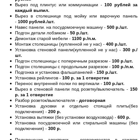
Вырез под плинтус или коммуникации -
100 рублей за
каждый выпил.
Вырез в столешнице под мойку или варочную панель
-
1000 рублей./шт.
Навес панели. на посудомоечную машину -
500 р./шт.
Подгон детали лобзиком -
50 р./шт.
Демонтаж старой мебели -
1100 р./п.м.
Монтаж столешницы (купленной не у нас) -
400 р./шт.
Установка стеновой панели(купленной не у нас) -
300 р./
шт.
Подгон столешницы с поперечным разрезом -
100 р./шт.
Подгон столешницы с продольным разрезом -
100 р./п.м.
Подгонка и установка фальшпанелей -
150 р./шт.
Установка рейлингов -
100 р. за 1 отверстие
Перенос внутренней полки по вертикали -
100 р./шт.
Вырез в стеновой панели под розетку/выключатель -
150
р. за 1 отверстие
Разбор розеток/выключателя -
договорная
Установка духовки и отдельно стоящей плиты(без
подключения) -
200 р.
Установка вытяжки (без установки воздуховода) -
600 р.
Установка посудомоечной или стиральной машины (без
подключения) -
300 р.
Подключение электрики - оговаривается в каждом