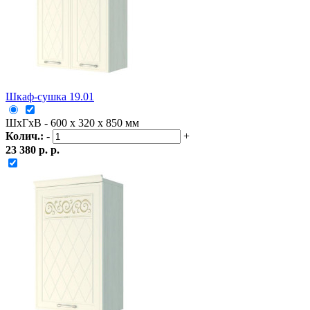
Шкаф-сушка 19.01
ШxГxВ - 600 x 320 x 850 мм
Колич.:
-
+
23 380 р. р.