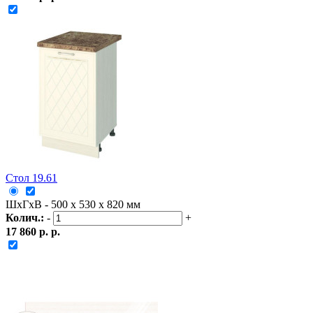
Стол 19.61
ШxГxВ - 500 x 530 x 820 мм
Колич.:
-
+
17 860 р. р.