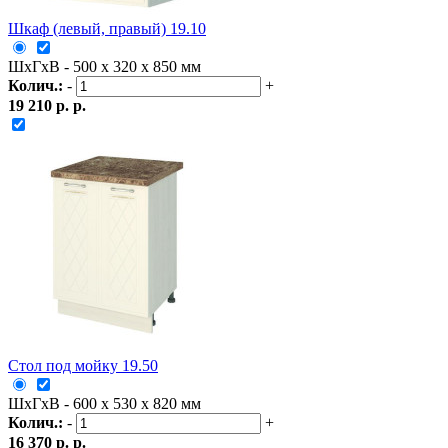
Шкаф (левый, правый) 19.10
ШxГxВ - 500 x 320 x 850 мм
Колич.:
-
+
19 210 р. р.
Стол под мойку 19.50
ШxГxВ - 600 x 530 x 820 мм
Колич.:
-
+
16 370 р. р.