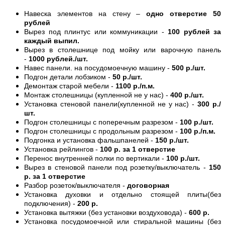
Навеска элементов на стену –
одно отверстие 50
рублей
Вырез под плинтус или коммуникации -
100 рублей за
каждый выпил.
Вырез в столешнице под мойку или варочную панель
-
1000 рублей./шт.
Навес панели. на посудомоечную машину -
500 р./шт.
Подгон детали лобзиком -
50 р./шт.
Демонтаж старой мебели -
1100 р./п.м.
Монтаж столешницы (купленной не у нас) -
400 р./шт.
Установка стеновой панели(купленной не у нас) -
300 р./
шт.
Подгон столешницы с поперечным разрезом -
100 р./шт.
Подгон столешницы с продольным разрезом -
100 р./п.м.
Подгонка и установка фальшпанелей -
150 р./шт.
Установка рейлингов -
100 р. за 1 отверстие
Перенос внутренней полки по вертикали -
100 р./шт.
Вырез в стеновой панели под розетку/выключатель -
150
р. за 1 отверстие
Разбор розеток/выключателя -
договорная
Установка духовки и отдельно стоящей плиты(без
подключения) -
200 р.
Установка вытяжки (без установки воздуховода) -
600 р.
Установка посудомоечной или стиральной машины (без