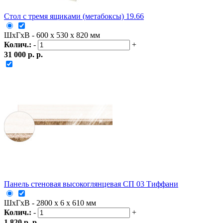
Стол с тремя ящиками (метабоксы) 19.66
ШxГxВ - 600 x 530 x 820 мм
Колич.:
-
+
31 000 р. р.
Панель стеновая высокоглянцевая СП 03 Тиффани
ШxГxВ - 2800 x 6 x 610 мм
Колич.:
-
+
1 820 р. р.