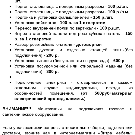
шт.
Подгон столешницы с поперечным разрезом -
100 р./шт.
Подгон столешницы с продольным разрезом -
100 р./п.м.
Подгонка и установка фальшпанелей -
150 р./шт.
Установка рейлингов -
100 р. за 1 отверстие
Перенос внутренней полки по вертикали -
100 р./шт.
Вырез в стеновой панели под розетку/выключатель -
150
р. за 1 отверстие
Разбор розеток/выключателя -
договорная
Установка духовки и отдельно стоящей плиты(без
подключения) -
200 р.
Установка вытяжки (без установки воздуховода) -
600 р.
Установка посудомоечной или стиральной машины (без
подключения) -
300 р.
Подключение электрики - оговаривается в каждом
отдельном случае индивидуально, исходя из
особенностей помещения. (
от 500руб+материал
электрический провод, клеммы.
)
ВНИМАНИЕ!!!
Монтажники не подключают газовое и
сантехническое оборудование.
Если у вас возникли вопросы относительно сборки, подъема или
доставки, звоните нам в интернет-магазин «Витра мебель»