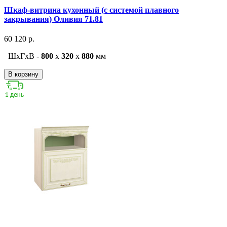
Шкаф-витрина кухонный (с системой плавного
закрывания) Оливия 71.81
60 120 р.
ШxГxВ -
800
x
320
x
880
мм
В корзину