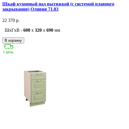
Шкаф кухонный над вытяжкой (с системой плавного
закрывания) Оливия 71.83
22 370 р.
ШxГxВ -
600
x
320
x
690
мм
В корзину