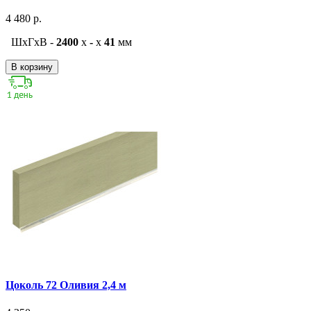
4 480 р.
ШxГxВ -
2400
x
-
x
41
мм
В корзину
Цоколь 72 Оливия 2,4 м