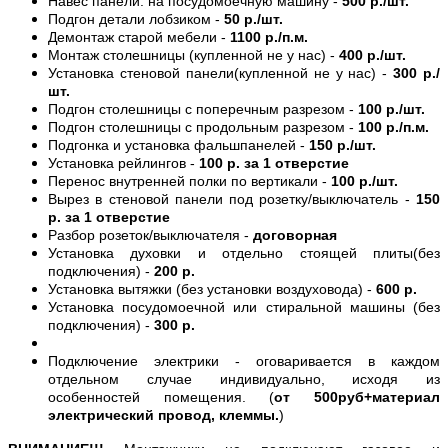
Навес панели. на посудомоечную машину -
500 р./шт.
Подгон детали лобзиком -
50 р./шт.
Демонтаж старой мебели -
1100 р./п.м.
Монтаж столешницы (купленной не у нас) -
400 р./шт.
Установка стеновой панели(купленной не у нас) -
300 р./
шт.
Подгон столешницы с поперечным разрезом -
100 р./шт.
Подгон столешницы с продольным разрезом -
100 р./п.м.
Подгонка и установка фальшпанелей -
150 р./шт.
Установка рейлингов -
100 р. за 1 отверстие
Перенос внутренней полки по вертикали -
100 р./шт.
Вырез в стеновой панели под розетку/выключатель -
150
р. за 1 отверстие
Разбор розеток/выключателя -
договорная
Установка духовки и отдельно стоящей плиты(без
подключения) -
200 р.
Установка вытяжки (без установки воздуховода) -
600 р.
Установка посудомоечной или стиральной машины (без
подключения) -
300 р.
Подключение электрики - оговаривается в каждом
отдельном случае индивидуально, исходя из
особенностей помещения. (
от 500руб+материал
электрический провод, клеммы.
)