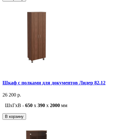
Шкаф с полками для документов Лидер 82.12
26 200 р.
ШxГxВ -
650
x
390
x
2000
мм
В корзину