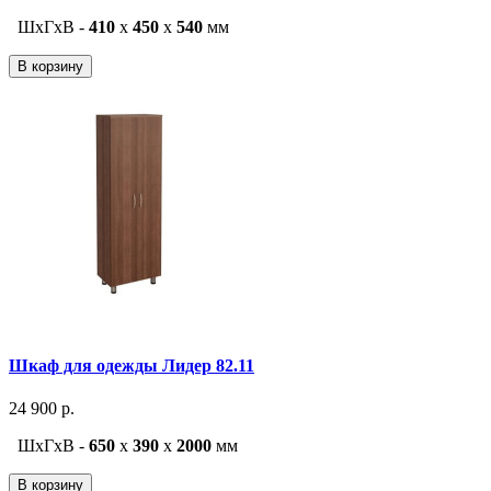
ШxГxВ -
410
x
450
x
540
мм
В корзину
Шкаф для одежды Лидер 82.11
24 900 р.
ШxГxВ -
650
x
390
x
2000
мм
В корзину