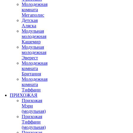
Молодежная
комната
Мегаполис
Детская
Аляска
Модульная
молодежная
Кашемир
Модульная
молодежная
Эверест
Молодежная
комната
Британия
Молодежная
комната
Тиффани
ПРИХОЖАЯ
Прихожая
Мэри
(модульная)
Прихожая
Тиффани
(модульная)
Прихожая