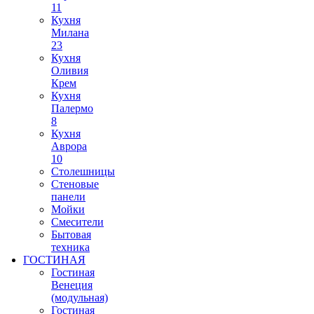
11
Кухня
Милана
23
Кухня
Оливия
Крем
Кухня
Палермо
8
Кухня
Аврора
10
Столешницы
Стеновые
панели
Мойки
Смесители
Бытовая
техника
ГОСТИНАЯ
Гостиная
Венеция
(модульная)
Гостиная