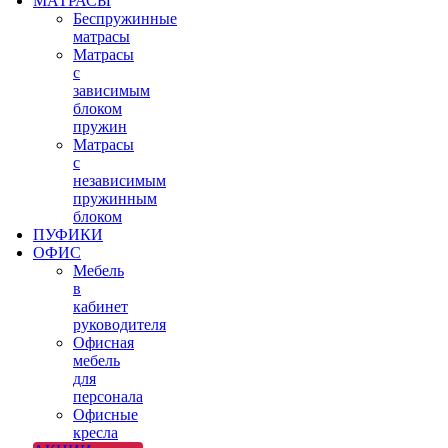
МАТРАСЫ
Беспружинные
матрасы
Матрасы
с
зависимым
блоком
пружин
Матрасы
с
независимым
пружинным
блоком
ПУФИКИ
ОФИС
Мебель
в
кабинет
руководителя
Офисная
мебель
для
персонала
Офисные
кресла