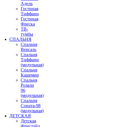
Адель
Гостиная
Тиффани
Гостиная
Фреска
ТВ-
тумбы
СПАЛЬНЯ
Спальня
Версаль
Спальня
Тиффани
(модульная)
Спальня
Кашемир
Спальня
Розали
96
(модульная)
Спальня
Соната-98
(модульная)
ДЕТСКАЯ
Детская
Фристайл