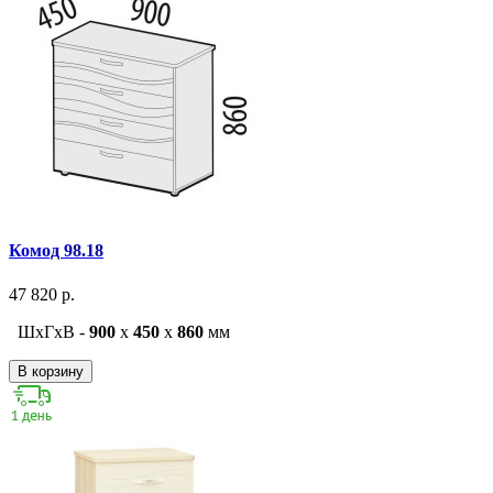
Комод 98.18
47 820 р.
ШxГxВ -
900
x
450
x
860
мм
В корзину