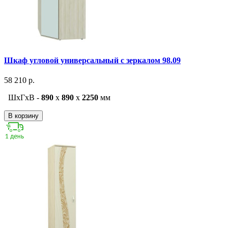
Шкаф угловой универсальный с зеркалом 98.09
58 210 р.
ШxГxВ -
890
x
890
x
2250
мм
В корзину