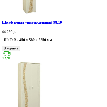
Шкаф-пенал универсальный 98.10
44 230 р.
ШxГxВ -
450
x
580
x
2250
мм
В корзину