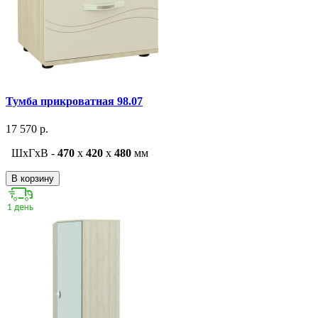
Тумба прикроватная 98.07
17 570 р.
ШxГxВ -
470
x
420
x
480
мм
В корзину