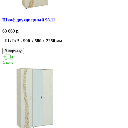
Шкаф двухдверный 98.11
68 660 р.
ШxГxВ -
900
x
580
x
2250
мм
В корзину