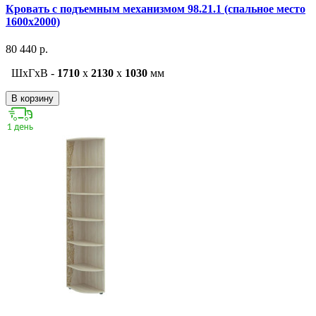
Кровать с подъемным механизмом 98.21.1 (спальное место
1600х2000)
80 440 р.
ШxГxВ -
1710
x
2130
x
1030
мм
В корзину