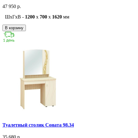
47 950 р.
ШxГxВ -
1200
x
700
x
1620
мм
В корзину
Туалетный столик Соната 98.34
35 680 р.