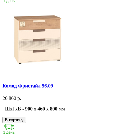
Комод Фристайл 56.09
26 860 р.
ШxГxВ -
900
x
460
x
890
мм
В корзину