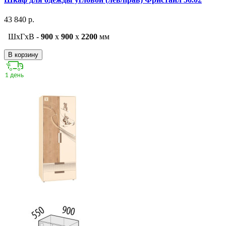
43 840 р.
ШxГxВ -
900
x
900
x
2200
мм
В корзину