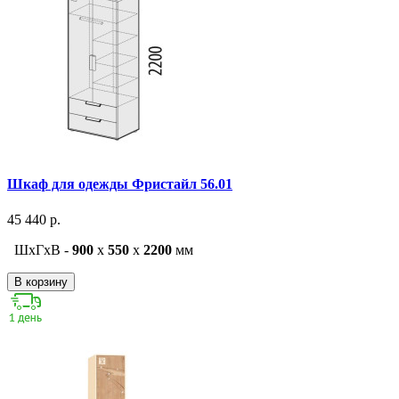
Шкаф для одежды Фристайл 56.01
45 440 р.
ШxГxВ -
900
x
550
x
2200
мм
В корзину