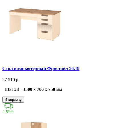
Стол компьютерный Фристайл 56.19
27 510 р.
ШxГxВ -
1500
x
700
x
750
мм
В корзину