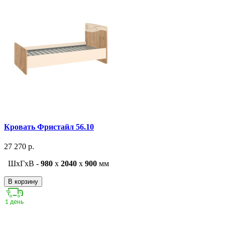
Кровать Фристайл 56.10
27 270 р.
ШxГxВ -
980
x
2040
x
900
мм
В корзину