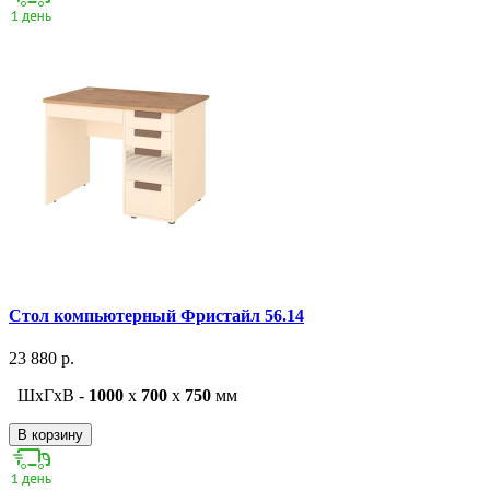
Стол компьютерный Фристайл 56.14
23 880 р.
ШxГxВ -
1000
x
700
x
750
мм
В корзину