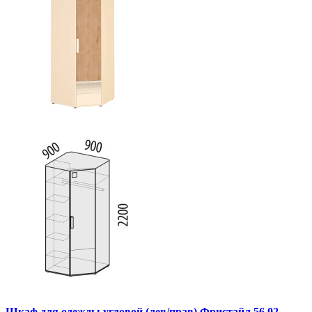
Шкаф для одежды угловой (лев/прав) Фристайл 56.02