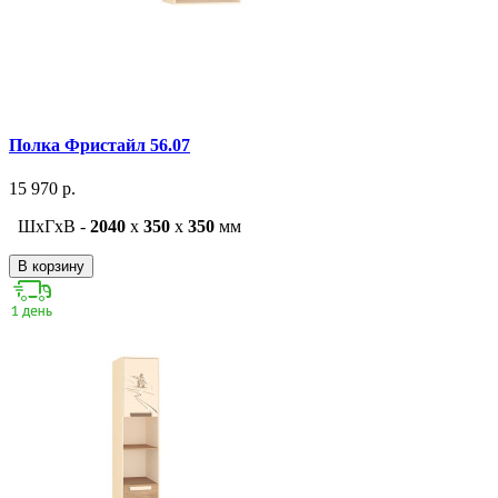
Полка Фристайл 56.07
15 970 р.
ШxГxВ -
2040
x
350
x
350
мм
В корзину