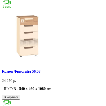
Комод Фристайл 56.08
24 270 р.
ШxГxВ -
540
x
460
x
1080
мм
В корзину