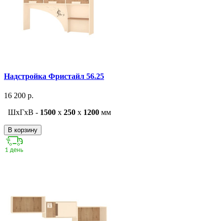
Надстройка Фристайл 56.25
16 200 р.
ШxГxВ -
1500
x
250
x
1200
мм
В корзину