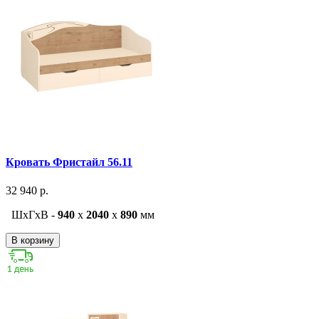
Кровать Фристайл 56.11
32 940 р.
ШxГxВ -
940
x
2040
x
890
мм
В корзину