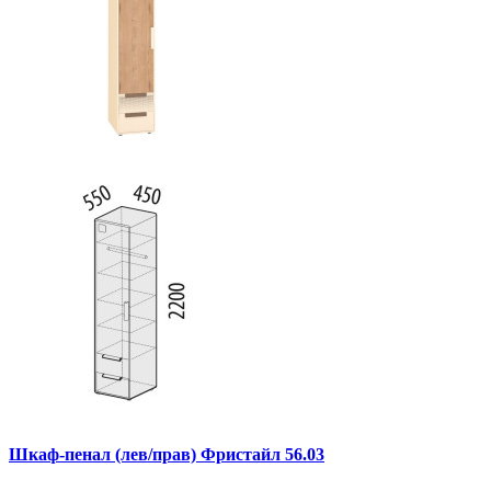
Шкаф-пенал (лев/прав) Фристайл 56.03