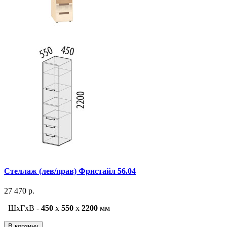
Стеллаж (лев/прав) Фристайл 56.04
27 470 р.
ШxГxВ -
450
x
550
x
2200
мм
В корзину