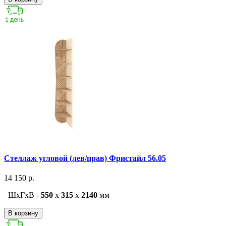
Стеллаж угловой (лев/прав) Фристайл 56.05
14 150 р.
ШxГxВ -
550
x
315
x
2140
мм
В корзину