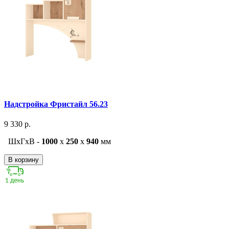
Надстройка Фристайл 56.23
9 330 р.
ШxГxВ -
1000
x
250
x
940
мм
В корзину