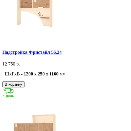
Надстройка Фристайл 56.24
12 750 р.
ШxГxВ -
1200
x
250
x
1160
мм
В корзину