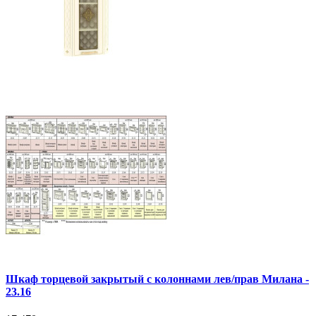
Шкаф торцевой закрытый с колоннами лев/прав Милана -
23.16