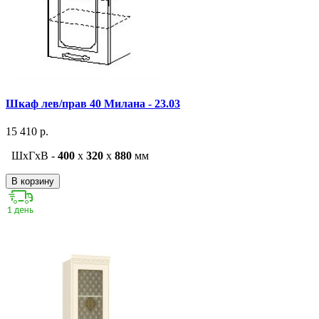
Шкаф лев/прав 40 Милана - 23.03
15 410 р.
ШxГxВ -
400
x
320
x
880
мм
В корзину