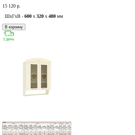
15 120 р.
ШxГxВ -
600
x
320
x
480
мм
В корзину