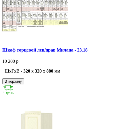
Шкаф торцевой лев/прав Милана - 23.18
10 200 р.
ШxГxВ -
320
x
320
x
880
мм
В корзину