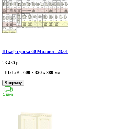
Шкаф-сушка 60 Милана - 23.01
23 430 р.
ШxГxВ -
600
x
320
x
880
мм
В корзину