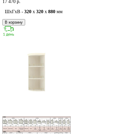
17 470 р.
ШxГxВ -
320
x
320
x
880
мм
В корзину