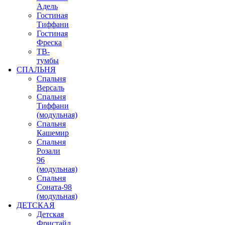
Адель
Гостиная
Тиффани
Гостиная
Фреска
ТВ-
тумбы
СПАЛЬНЯ
Спальня
Версаль
Спальня
Тиффани
(модульная)
Спальня
Кашемир
Спальня
Розали
96
(модульная)
Спальня
Соната-98
(модульная)
ДЕТСКАЯ
Детская
Фристайл