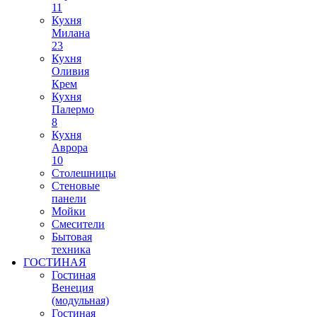
11
Кухня
Милана
23
Кухня
Оливия
Крем
Кухня
Палермо
8
Кухня
Аврора
10
Столешницы
Стеновые
панели
Мойки
Смесители
Бытовая
техника
ГОСТИНАЯ
Гостиная
Венеция
(модульная)
Гостиная