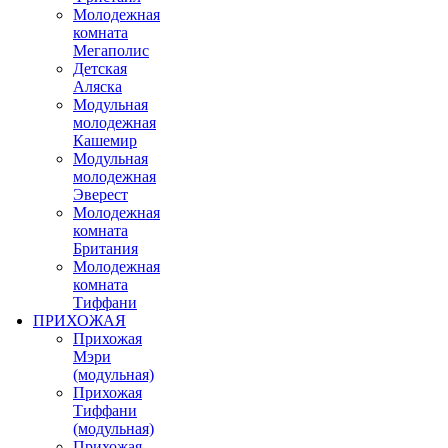
Молодежная
комната
Мегаполис
Детская
Аляска
Модульная
молодежная
Кашемир
Модульная
молодежная
Эверест
Молодежная
комната
Британия
Молодежная
комната
Тиффани
ПРИХОЖАЯ
Прихожая
Мэри
(модульная)
Прихожая
Тиффани
(модульная)
Прихожая