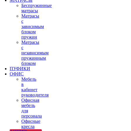
МАТРАСЫ
Беспружинные
матрасы
Матрасы
с
зависимым
блоком
пружин
Матрасы
с
независимым
пружинным
блоком
ПУФИКИ
ОФИС
Мебель
в
кабинет
руководителя
Офисная
мебель
для
персонала
Офисные
кресла