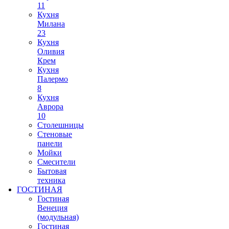
11
Кухня
Милана
23
Кухня
Оливия
Крем
Кухня
Палермо
8
Кухня
Аврора
10
Столешницы
Стеновые
панели
Мойки
Смесители
Бытовая
техника
ГОСТИНАЯ
Гостиная
Венеция
(модульная)
Гостиная