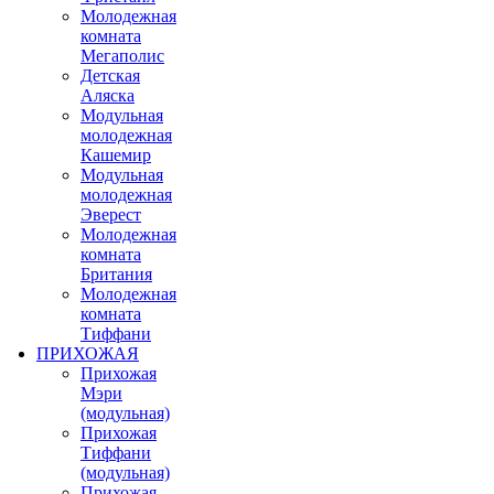
Молодежная
комната
Мегаполис
Детская
Аляска
Модульная
молодежная
Кашемир
Модульная
молодежная
Эверест
Молодежная
комната
Британия
Молодежная
комната
Тиффани
ПРИХОЖАЯ
Прихожая
Мэри
(модульная)
Прихожая
Тиффани
(модульная)
Прихожая