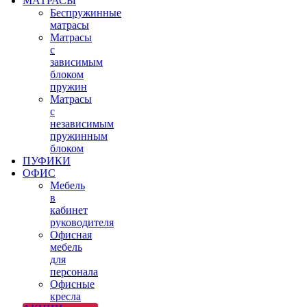
МАТРАСЫ
Беспружинные
матрасы
Матрасы
с
зависимым
блоком
пружин
Матрасы
с
независимым
пружинным
блоком
ПУФИКИ
ОФИС
Мебель
в
кабинет
руководителя
Офисная
мебель
для
персонала
Офисные
кресла