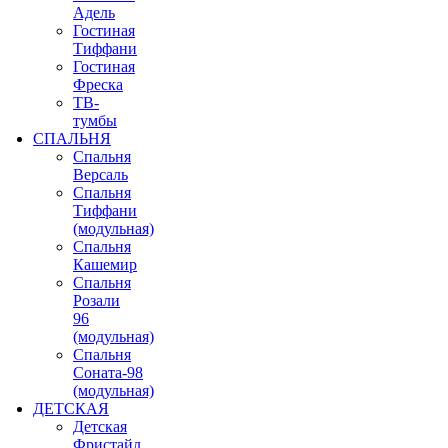
Адель
Гостиная
Тиффани
Гостиная
Фреска
ТВ-
тумбы
СПАЛЬНЯ
Спальня
Версаль
Спальня
Тиффани
(модульная)
Спальня
Кашемир
Спальня
Розали
96
(модульная)
Спальня
Соната-98
(модульная)
ДЕТСКАЯ
Детская
Фристайл