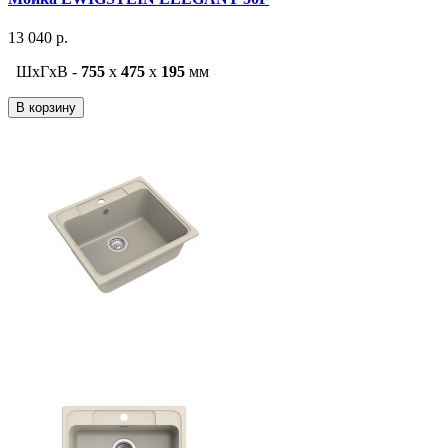
13 040 р.
ШxГxВ -
755
x
475
x
195
мм
В корзину