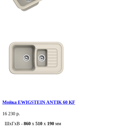
Мойка EWIGSTEIN ANTIK 60 KF
16 230 р.
ШxГxВ -
860
x
510
x
190
мм