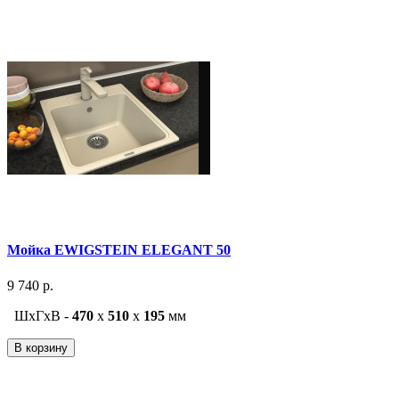
Мойка EWIGSTEIN ELEGANT 50
9 740 р.
ШxГxВ -
470
x
510
x
195
мм
В корзину