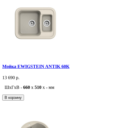
Мойка EWIGSTEIN ANTIK 60K
13 690 р.
ШxГxВ -
660
x
510
x
-
мм
В корзину