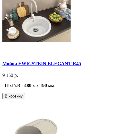
Мойка EWIGSTEIN ELEGANT R45
9 150 р.
ШxГxВ -
480
x
x
190
мм
В корзину