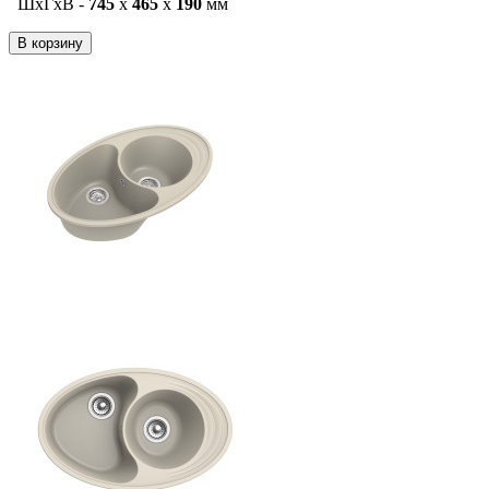
ШxГxВ -
745
x
465
x
190
мм
В корзину