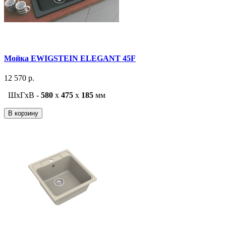
Мойка EWIGSTEIN ELEGANT 45F
12 570 р.
ШxГxВ -
580
x
475
x
185
мм
В корзину