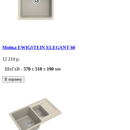
Мойка EWIGSTEIN ELEGANT 60
12 210 р.
ШxГxВ -
570
x
510
x
190
мм
В корзину