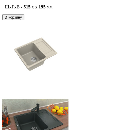
ШxГxВ -
515
x
x
195
мм
В корзину