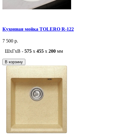
Кухонная мойка TOLERO R-122
7 500 р.
ШxГxВ -
575
x
455
x
200
мм
В корзину