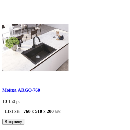
Мойка ARGO-760
10 150 р.
ШxГxВ -
760
x
510
x
200
мм
В корзину