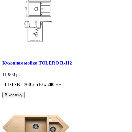
Кухонная мойка TOLERO R-112
11 900 р.
ШxГxВ -
760
x
510
x
200
мм
В корзину