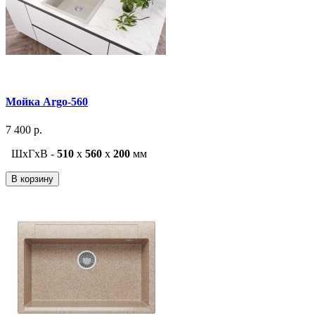
Мойка Argo-560
7 400 р.
ШxГxВ -
510
x
560
x
200
мм
В корзину