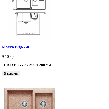
Мойка Brig-770
9 100 р.
ШxГxВ -
770
x
500
x
200
мм
В корзину