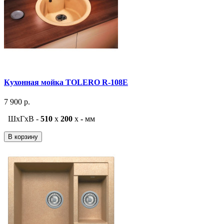
Кухонная мойка TOLERO R-108E
7 900 р.
ШxГxВ -
510
x
200
x
-
мм
В корзину