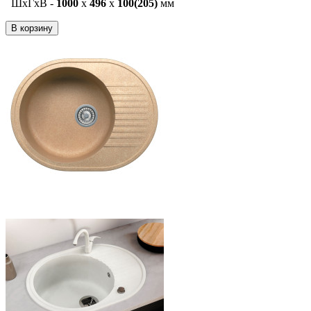
ШxГxВ -
1000
x
496
x
100(205)
мм
В корзину