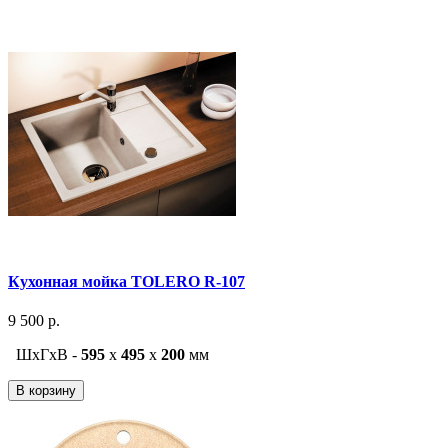
Кухонная мойка TOLERO R-107
9 500 р.
ШxГxВ -
595
x
495
x
200
мм
В корзину