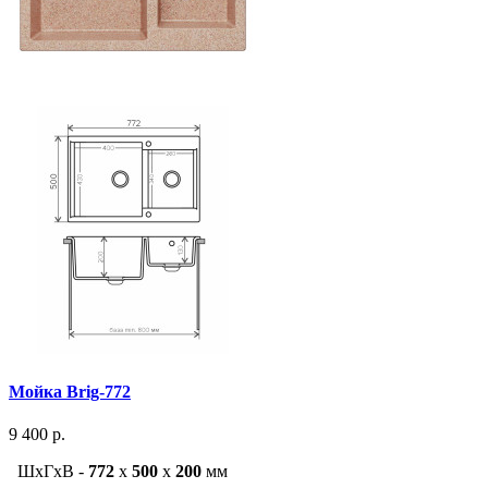
Мойка Brig-772
9 400 р.
ШxГxВ -
772
x
500
x
200
мм