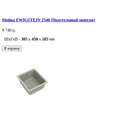
Мойка EWIGSTEIN 2540 (Подстольный монтаж)
9 740 р.
ШxГxВ -
305
x
450
x
185
мм
В корзину