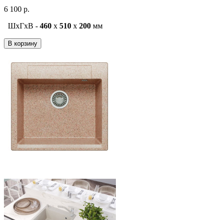
6 100 р.
ШxГxВ -
460
x
510
x
200
мм
В корзину