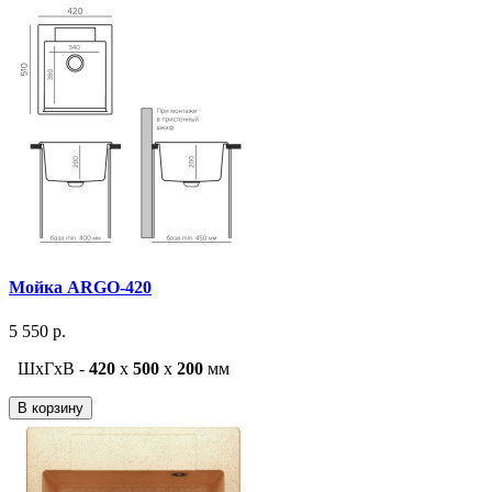
Мойка ARGO-420
5 550 р.
ШxГxВ -
420
x
500
x
200
мм
В корзину