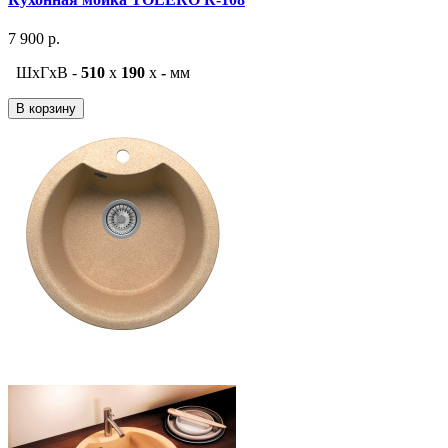
7 900 р.
ШxГxВ -
510
x
190
x
-
мм
В корзину