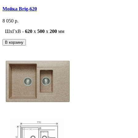
Мойка Brig-620
8 050 р.
ШxГxВ -
620
x
500
x
200
мм
В корзину