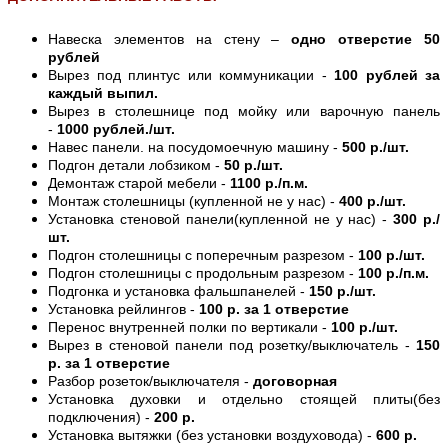
Навеска элементов на стену –
одно отверстие 50
рублей
Вырез под плинтус или коммуникации -
100 рублей за
каждый выпил.
Вырез в столешнице под мойку или варочную панель
-
1000 рублей./шт.
Навес панели. на посудомоечную машину -
500 р./шт.
Подгон детали лобзиком -
50 р./шт.
Демонтаж старой мебели -
1100 р./п.м.
Монтаж столешницы (купленной не у нас) -
400 р./шт.
Установка стеновой панели(купленной не у нас) -
300 р./
шт.
Подгон столешницы с поперечным разрезом -
100 р./шт.
Подгон столешницы с продольным разрезом -
100 р./п.м.
Подгонка и установка фальшпанелей -
150 р./шт.
Установка рейлингов -
100 р. за 1 отверстие
Перенос внутренней полки по вертикали -
100 р./шт.
Вырез в стеновой панели под розетку/выключатель -
150
р. за 1 отверстие
Разбор розеток/выключателя -
договорная
Установка духовки и отдельно стоящей плиты(без
подключения) -
200 р.
Установка вытяжки (без установки воздуховода) -
600 р.