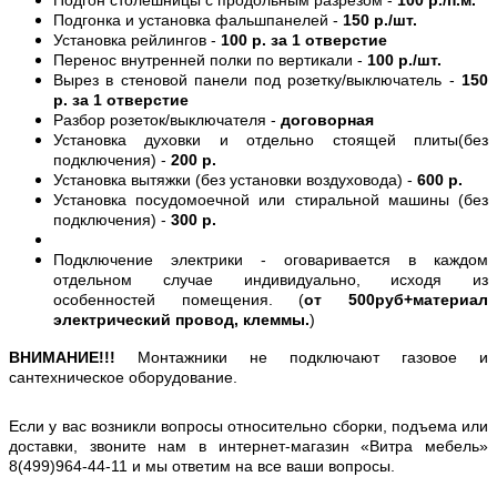
Подгонка и установка фальшпанелей -
150 р./шт.
Установка рейлингов -
100 р. за 1 отверстие
Перенос внутренней полки по вертикали -
100 р./шт.
Вырез в стеновой панели под розетку/выключатель -
150
р. за 1 отверстие
Разбор розеток/выключателя -
договорная
Установка духовки и отдельно стоящей плиты(без
подключения) -
200 р.
Установка вытяжки (без установки воздуховода) -
600 р.
Установка посудомоечной или стиральной машины (без
подключения) -
300 р.
Подключение электрики - оговаривается в каждом
отдельном случае индивидуально, исходя из
особенностей помещения. (
от 500руб+материал
электрический провод, клеммы.
)
ВНИМАНИЕ!!!
Монтажники не подключают газовое и
сантехническое оборудование.
Если у вас возникли вопросы относительно сборки, подъема или
доставки, звоните нам в интернет-магазин «Витра мебель»
8(499)964-44-11 и мы ответим на все ваши вопросы.