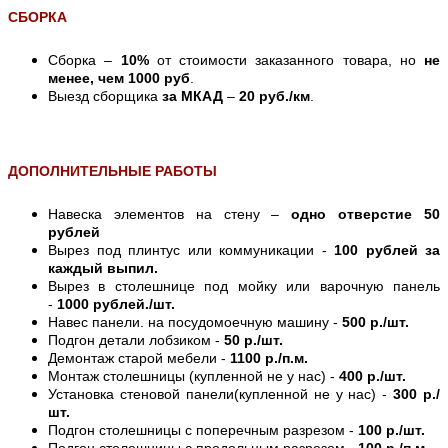
СБОРКА
Сборка –
10%
от стоимости заказанного товара, но
не
менее, чем 1000 руб
.
Выезд сборщика
за МКАД
–
20 руб./км
.
ДОПОЛНИТЕЛЬНЫЕ РАБОТЫ
Навеска элементов на стену –
одно отверстие 50
рублей
Вырез под плинтус или коммуникации -
100 рублей за
каждый выпил.
Вырез в столешнице под мойку или варочную панель
-
1000 рублей./шт.
Навес панели. на посудомоечную машину -
500 р./шт.
Подгон детали лобзиком -
50 р./шт.
Демонтаж старой мебели -
1100 р./п.м.
Монтаж столешницы (купленной не у нас) -
400 р./шт.
Установка стеновой панели(купленной не у нас) -
300 р./
шт.
Подгон столешницы с поперечным разрезом -
100 р./шт.
Подгон столешницы с продольным разрезом -
100 р./п.м.