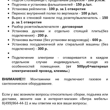
Подгонка и установка фальшпанелей -
150 р./шт.
Установка рейлингов -
100 р. за 1 отверстие
Перенос внутренней полки по вертикали -
100 р./шт.
Вырез в стеновой панели под розетку/выключатель -
150
р. за 1 отверстие
Разбор розеток/выключателя -
договорная
Установка духовки и отдельно стоящей плиты(без
подключения) -
200 р.
Установка вытяжки (без установки воздуховода) -
600 р.
Установка посудомоечной или стиральной машины (без
подключения) -
300 р.
Подключение электрики - оговаривается в каждом
отдельном случае индивидуально, исходя из
особенностей помещения. (
от 500руб+материал
электрический провод, клеммы.
)
ВНИМАНИЕ!!!
Монтажники не подключают газовое и
сантехническое оборудование.
Если у вас возникли вопросы относительно сборки, подъема или
доставки, звоните нам в интернет-магазин «Витра мебель»
8(499)964-44-11 и мы ответим на все ваши вопросы.