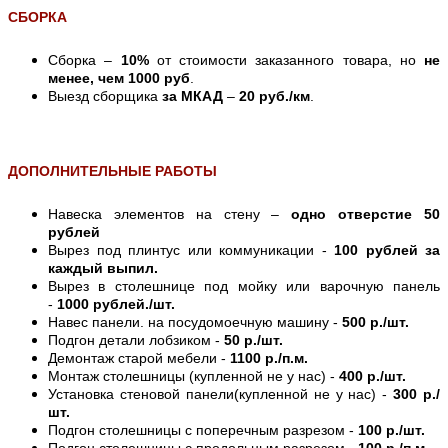
СБОРКА
Сборка –
10%
от стоимости заказанного товара, но
не
менее, чем 1000 руб
.
Выезд сборщика
за МКАД
–
20 руб./км
.
ДОПОЛНИТЕЛЬНЫЕ РАБОТЫ
Навеска элементов на стену –
одно отверстие 50
рублей
Вырез под плинтус или коммуникации -
100 рублей за
каждый выпил.
Вырез в столешнице под мойку или варочную панель
-
1000 рублей./шт.
Навес панели. на посудомоечную машину -
500 р./шт.
Подгон детали лобзиком -
50 р./шт.
Демонтаж старой мебели -
1100 р./п.м.
Монтаж столешницы (купленной не у нас) -
400 р./шт.
Установка стеновой панели(купленной не у нас) -
300 р./
шт.
Подгон столешницы с поперечным разрезом -
100 р./шт.
Подгон столешницы с продольным разрезом -
100 р./п.м.