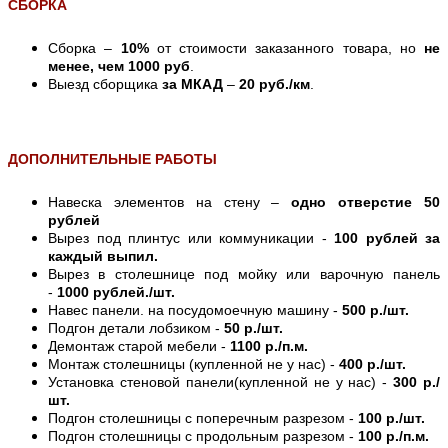
СБОРКА
Сборка –
10%
от стоимости заказанного товара, но
не
менее, чем 1000 руб
.
Выезд сборщика
за МКАД
–
20 руб./км
.
ДОПОЛНИТЕЛЬНЫЕ РАБОТЫ
Навеска элементов на стену –
одно отверстие 50
рублей
Вырез под плинтус или коммуникации -
100 рублей за
каждый выпил.
Вырез в столешнице под мойку или варочную панель
-
1000 рублей./шт.
Навес панели. на посудомоечную машину -
500 р./шт.
Подгон детали лобзиком -
50 р./шт.
Демонтаж старой мебели -
1100 р./п.м.
Монтаж столешницы (купленной не у нас) -
400 р./шт.
Установка стеновой панели(купленной не у нас) -
300 р./
шт.
Подгон столешницы с поперечным разрезом -
100 р./шт.
Подгон столешницы с продольным разрезом -
100 р./п.м.