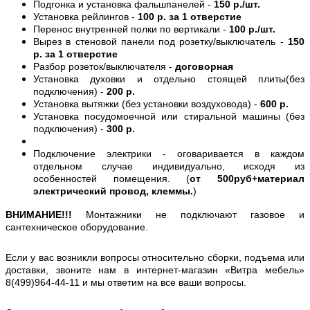
Подгонка и установка фальшпанелей -
150 р./шт.
Установка рейлингов -
100 р. за 1 отверстие
Перенос внутренней полки по вертикали -
100 р./шт.
Вырез в стеновой панели под розетку/выключатель -
150
р. за 1 отверстие
Разбор розеток/выключателя -
договорная
Установка духовки и отдельно стоящей плиты(без
подключения) -
200 р.
Установка вытяжки (без установки воздуховода) -
600 р.
Установка посудомоечной или стиральной машины (без
подключения) -
300 р.
Подключение электрики - оговаривается в каждом
отдельном случае индивидуально, исходя из
особенностей помещения. (
от 500руб+материал
электрический провод, клеммы.
)
ВНИМАНИЕ!!!
Монтажники не подключают газовое и
сантехническое оборудование.
Если у вас возникли вопросы относительно сборки, подъема или
доставки, звоните нам в интернет-магазин «Витра мебель»
8(499)964-44-11 и мы ответим на все ваши вопросы.