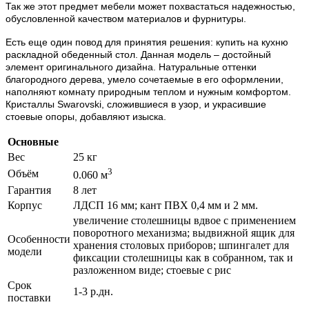
Так же этот предмет мебели может похвастаться надежностью,
обусловленной качеством материалов и фурнитуры.
Есть еще один повод для принятия решения: купить на кухню
раскладной обеденный стол. Данная модель – достойный
элемент оригинального дизайна. Натуральные оттенки
благородного дерева, умело сочетаемые в его оформлении,
наполняют комнату природным теплом и нужным комфортом.
Кристаллы Swarovski, сложившиеся в узор, и украсившие
стоевые опоры, добавляют изыска.
Основные
Вес
25 кг
3
Объём
0.060 м
Гарантия
8 лет
Корпус
ЛДСП 16 мм; кант ПВХ 0,4 мм и 2 мм.
увеличение столешницы вдвое с применением
поворотного механизма; выдвижной ящик для
Особенности
хранения столовых приборов; шпингалет для
модели
фиксации столешницы как в собранном, так и
разложенном виде; стоевые с рис
Срок
1-3 р.дн.
поставки