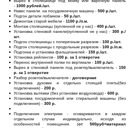
Вырез в столешнице под мойку или варочную панель
-
1000 рублей./шт.
Навес панели. на посудомоечную машину -
500 р./шт.
Подгон детали лобзиком -
50 р./шт.
Демонтаж старой мебели -
1100 р./п.м.
Монтаж столешницы (купленной не у нас) -
400 р./шт.
Установка стеновой панели(купленной не у нас) -
300 р./
шт.
Подгон столешницы с поперечным разрезом -
100 р./шт.
Подгон столешницы с продольным разрезом -
100 р./п.м.
Подгонка и установка фальшпанелей -
150 р./шт.
Установка рейлингов -
100 р. за 1 отверстие
Перенос внутренней полки по вертикали -
100 р./шт.
Вырез в стеновой панели под розетку/выключатель -
150
р. за 1 отверстие
Разбор розеток/выключателя -
договорная
Установка духовки и отдельно стоящей плиты(без
подключения) -
200 р.
Установка вытяжки (без установки воздуховода) -
600 р.
Установка посудомоечной или стиральной машины (без
подключения) -
300 р.
Подключение электрики - оговаривается в каждом
отдельном случае индивидуально, исходя из
особенностей помещения. (
от 500руб+материал