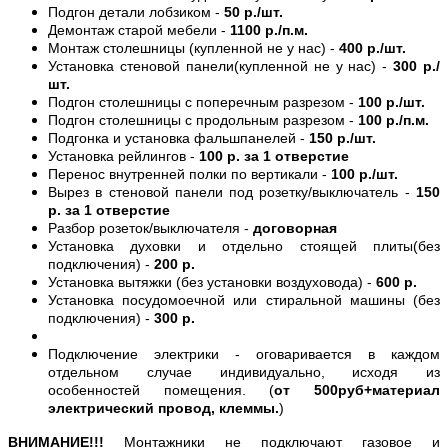
Подгон детали лобзиком -
50 р./шт.
Демонтаж старой мебели -
1100 р./п.м.
Монтаж столешницы (купленной не у нас) -
400 р./шт.
Установка стеновой панели(купленной не у нас) -
300 р./
шт.
Подгон столешницы с поперечным разрезом -
100 р./шт.
Подгон столешницы с продольным разрезом -
100 р./п.м.
Подгонка и установка фальшпанелей -
150 р./шт.
Установка рейлингов -
100 р. за 1 отверстие
Перенос внутренней полки по вертикали -
100 р./шт.
Вырез в стеновой панели под розетку/выключатель -
150
р. за 1 отверстие
Разбор розеток/выключателя -
договорная
Установка духовки и отдельно стоящей плиты(без
подключения) -
200 р.
Установка вытяжки (без установки воздуховода) -
600 р.
Установка посудомоечной или стиральной машины (без
подключения) -
300 р.
Подключение электрики - оговаривается в каждом
отдельном случае индивидуально, исходя из
особенностей помещения. (
от 500руб+материал
электрический провод, клеммы.
)
ВНИМАНИЕ!!!
Монтажники не подключают газовое и