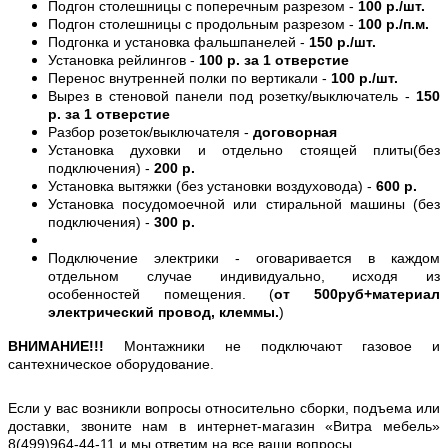
Подгон столешницы с поперечным разрезом -
100 р./шт.
Подгон столешницы с продольным разрезом -
100 р./п.м.
Подгонка и установка фальшпанелей -
150 р./шт.
Установка рейлингов -
100 р. за 1 отверстие
Перенос внутренней полки по вертикали -
100 р./шт.
Вырез в стеновой панели под розетку/выключатель -
150
р. за 1 отверстие
Разбор розеток/выключателя -
договорная
Установка духовки и отдельно стоящей плиты(без
подключения) -
200 р.
Установка вытяжки (без установки воздуховода) -
600 р.
Установка посудомоечной или стиральной машины (без
подключения) -
300 р.
Подключение электрики - оговаривается в каждом
отдельном случае индивидуально, исходя из
особенностей помещения. (
от 500руб+материал
электрический провод, клеммы.
)
ВНИМАНИЕ!!!
Монтажники не подключают газовое и
сантехническое оборудование.
Если у вас возникли вопросы относительно сборки, подъема или
доставки, звоните нам в интернет-магазин «Витра мебель»
8(499)964-44-11 и мы ответим на все ваши вопросы.