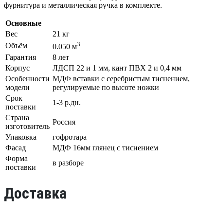
фурнитура и металлическая ручка в комплекте.
Основные
Вес
21 кг
3
Объём
0.050 м
Гарантия
8 лет
Корпус
ЛДСП 22 и 1 мм, кант ПВХ 2 и 0,4 мм
Особенности
МДФ вставки с серебристым тиснением,
модели
регулируемые по высоте ножки
Срок
1-3 р.дн.
поставки
Страна
Россия
изготовитель
Упаковка
гофротара
Фасад
МДФ 16мм глянец с тиснением
Форма
в разборе
поставки
Доставка