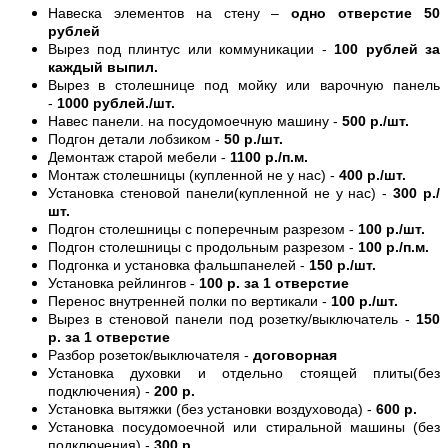
Навеска элементов на стену –
одно отверстие 50
рублей
Вырез под плинтус или коммуникации -
100 рублей за
каждый выпил.
Вырез в столешнице под мойку или варочную панель
-
1000 рублей./шт.
Навес панели. на посудомоечную машину -
500 р./шт.
Подгон детали лобзиком -
50 р./шт.
Демонтаж старой мебели -
1100 р./п.м.
Монтаж столешницы (купленной не у нас) -
400 р./шт.
Установка стеновой панели(купленной не у нас) -
300 р./
шт.
Подгон столешницы с поперечным разрезом -
100 р./шт.
Подгон столешницы с продольным разрезом -
100 р./п.м.
Подгонка и установка фальшпанелей -
150 р./шт.
Установка рейлингов -
100 р. за 1 отверстие
Перенос внутренней полки по вертикали -
100 р./шт.
Вырез в стеновой панели под розетку/выключатель -
150
р. за 1 отверстие
Разбор розеток/выключателя -
договорная
Установка духовки и отдельно стоящей плиты(без
подключения) -
200 р.
Установка вытяжки (без установки воздуховода) -
600 р.
Установка посудомоечной или стиральной машины (без
подключения) -
300 р.