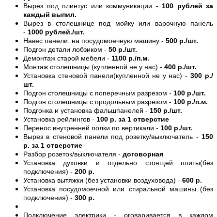
Вырез под плинтус или коммуникации -
100 рублей за
каждый выпил.
Вырез в столешнице под мойку или варочную панель
-
1000 рублей./шт.
Навес панели. на посудомоечную машину -
500 р./шт.
Подгон детали лобзиком -
50 р./шт.
Демонтаж старой мебели -
1100 р./п.м.
Монтаж столешницы (купленной не у нас) -
400 р./шт.
Установка стеновой панели(купленной не у нас) -
300 р./
шт.
Подгон столешницы с поперечным разрезом -
100 р./шт.
Подгон столешницы с продольным разрезом -
100 р./п.м.
Подгонка и установка фальшпанелей -
150 р./шт.
Установка рейлингов -
100 р. за 1 отверстие
Перенос внутренней полки по вертикали -
100 р./шт.
Вырез в стеновой панели под розетку/выключатель -
150
р. за 1 отверстие
Разбор розеток/выключателя -
договорная
Установка духовки и отдельно стоящей плиты(без
подключения) -
200 р.
Установка вытяжки (без установки воздуховода) -
600 р.
Установка посудомоечной или стиральной машины (без
подключения) -
300 р.
Подключение электрики - оговаривается в каждом