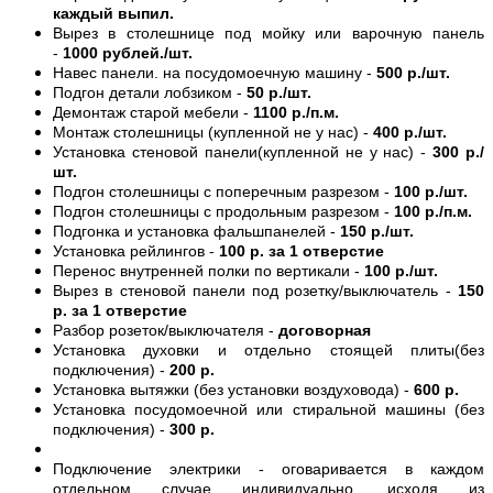
каждый выпил.
Вырез в столешнице под мойку или варочную панель
-
1000 рублей./шт.
Навес панели. на посудомоечную машину -
500 р./шт.
Подгон детали лобзиком -
50 р./шт.
Демонтаж старой мебели -
1100 р./п.м.
Монтаж столешницы (купленной не у нас) -
400 р./шт.
Установка стеновой панели(купленной не у нас) -
300 р./
шт.
Подгон столешницы с поперечным разрезом -
100 р./шт.
Подгон столешницы с продольным разрезом -
100 р./п.м.
Подгонка и установка фальшпанелей -
150 р./шт.
Установка рейлингов -
100 р. за 1 отверстие
Перенос внутренней полки по вертикали -
100 р./шт.
Вырез в стеновой панели под розетку/выключатель -
150
р. за 1 отверстие
Разбор розеток/выключателя -
договорная
Установка духовки и отдельно стоящей плиты(без
подключения) -
200 р.
Установка вытяжки (без установки воздуховода) -
600 р.
Установка посудомоечной или стиральной машины (без
подключения) -
300 р.
Подключение электрики - оговаривается в каждом
отдельном случае индивидуально, исходя из