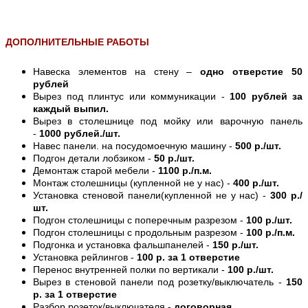
ДОПОЛНИТЕЛЬНЫЕ РАБОТЫ
Навеска элементов на стену –
одно отверстие 50
рублей
Вырез под плинтус или коммуникации -
100 рублей за
каждый выпил.
Вырез в столешнице под мойку или варочную панель
-
1000 рублей./шт.
Навес панели. на посудомоечную машину -
500 р./шт.
Подгон детали лобзиком -
50 р./шт.
Демонтаж старой мебели -
1100 р./п.м.
Монтаж столешницы (купленной не у нас) -
400 р./шт.
Установка стеновой панели(купленной не у нас) -
300 р./
шт.
Подгон столешницы с поперечным разрезом -
100 р./шт.
Подгон столешницы с продольным разрезом -
100 р./п.м.
Подгонка и установка фальшпанелей -
150 р./шт.
Установка рейлингов -
100 р. за 1 отверстие
Перенос внутренней полки по вертикали -
100 р./шт.
Вырез в стеновой панели под розетку/выключатель -
150
р. за 1 отверстие
Разбор розеток/выключателя -
договорная