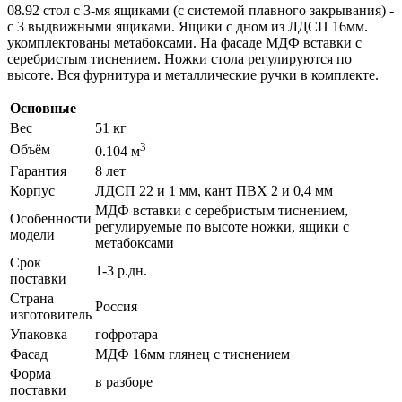
08.92 cтол с 3-мя ящиками (с системой плавного закрывания) -
с 3 выдвижными ящиками. Ящики с дном из ЛДСП 16мм.
укомплектованы метабоксами. На фасаде МДФ вставки с
серебристым тиснением. Ножки стола регулируются по
высоте. Вся фурнитура и металлические ручки в комплекте.
Основные
Вес
51 кг
3
Объём
0.104 м
Гарантия
8 лет
Корпус
ЛДСП 22 и 1 мм, кант ПВХ 2 и 0,4 мм
МДФ вставки с серебристым тиснением,
Особенности
регулируемые по высоте ножки, ящики с
модели
метабоксами
Срок
1-3 р.дн.
поставки
Страна
Россия
изготовитель
Упаковка
гофротара
Фасад
МДФ 16мм глянец с тиснением
Форма
в разборе
поставки