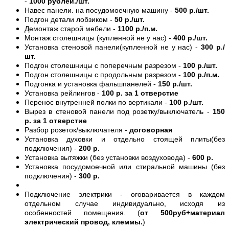
-
1000 рублей./шт.
Навес панели. на посудомоечную машину -
500 р./шт.
Подгон детали лобзиком -
50 р./шт.
Демонтаж старой мебели -
1100 р./п.м.
Монтаж столешницы (купленной не у нас) -
400 р./шт.
Установка стеновой панели(купленной не у нас) -
300 р./
шт.
Подгон столешницы с поперечным разрезом -
100 р./шт.
Подгон столешницы с продольным разрезом -
100 р./п.м.
Подгонка и установка фальшпанелей -
150 р./шт.
Установка рейлингов -
100 р. за 1 отверстие
Перенос внутренней полки по вертикали -
100 р./шт.
Вырез в стеновой панели под розетку/выключатель -
150
р. за 1 отверстие
Разбор розеток/выключателя -
договорная
Установка духовки и отдельно стоящей плиты(без
подключения) -
200 р.
Установка вытяжки (без установки воздуховода) -
600 р.
Установка посудомоечной или стиральной машины (без
подключения) -
300 р.
Подключение электрики - оговаривается в каждом
отдельном случае индивидуально, исходя из
особенностей помещения. (
от 500руб+материал
электрический провод, клеммы.
)