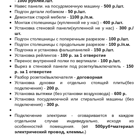
-
1000 рублей./шт.
Навес панели. на посудомоечную машину -
500 р./шт.
Подгон детали лобзиком -
50 р./шт.
Демонтаж старой мебели -
1100 р./п.м.
Монтаж столешницы (купленной не у нас) -
400 р./шт.
Установка стеновой панели(купленной не у нас) -
300 р./
шт.
Подгон столешницы с поперечным разрезом -
100 р./шт.
Подгон столешницы с продольным разрезом -
100 р./п.м.
Подгонка и установка фальшпанелей -
150 р./шт.
Установка рейлингов -
100 р. за 1 отверстие
Перенос внутренней полки по вертикали -
100 р./шт.
Вырез в стеновой панели под розетку/выключатель -
150
р. за 1 отверстие
Разбор розеток/выключателя -
договорная
Установка духовки и отдельно стоящей плиты(без
подключения) -
200 р.
Установка вытяжки (без установки воздуховода) -
600 р.
Установка посудомоечной или стиральной машины (без
подключения) -
300 р.
Подключение электрики - оговаривается в каждом
отдельном случае индивидуально, исходя из
особенностей помещения. (
от 500руб+материал
электрический провод, клеммы.
)