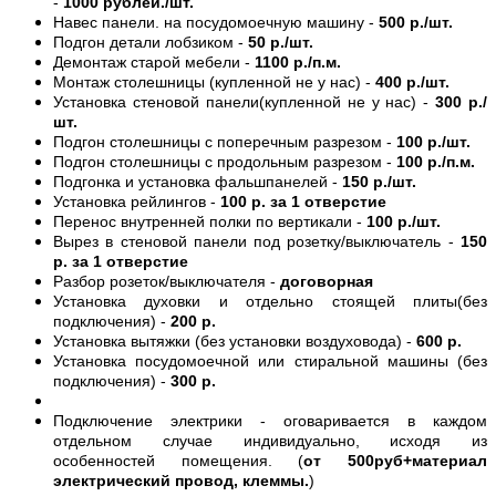
-
1000 рублей./шт.
Навес панели. на посудомоечную машину -
500 р./шт.
Подгон детали лобзиком -
50 р./шт.
Демонтаж старой мебели -
1100 р./п.м.
Монтаж столешницы (купленной не у нас) -
400 р./шт.
Установка стеновой панели(купленной не у нас) -
300 р./
шт.
Подгон столешницы с поперечным разрезом -
100 р./шт.
Подгон столешницы с продольным разрезом -
100 р./п.м.
Подгонка и установка фальшпанелей -
150 р./шт.
Установка рейлингов -
100 р. за 1 отверстие
Перенос внутренней полки по вертикали -
100 р./шт.
Вырез в стеновой панели под розетку/выключатель -
150
р. за 1 отверстие
Разбор розеток/выключателя -
договорная
Установка духовки и отдельно стоящей плиты(без
подключения) -
200 р.
Установка вытяжки (без установки воздуховода) -
600 р.
Установка посудомоечной или стиральной машины (без
подключения) -
300 р.
Подключение электрики - оговаривается в каждом
отдельном случае индивидуально, исходя из
особенностей помещения. (
от 500руб+материал
электрический провод, клеммы.
)