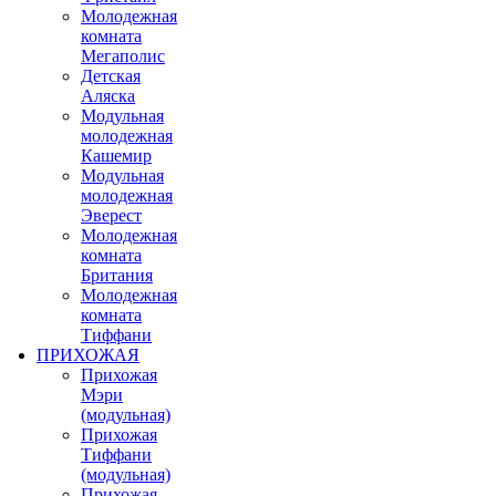
Молодежная
комната
Мегаполис
Детская
Аляска
Модульная
молодежная
Кашемир
Модульная
молодежная
Эверест
Молодежная
комната
Британия
Молодежная
комната
Тиффани
ПРИХОЖАЯ
Прихожая
Мэри
(модульная)
Прихожая
Тиффани
(модульная)
Прихожая