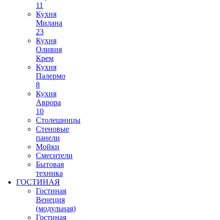
11
Кухня
Милана
23
Кухня
Оливия
Крем
Кухня
Палермо
8
Кухня
Аврора
10
Столешницы
Стеновые
панели
Мойки
Смесители
Бытовая
техника
ГОСТИНАЯ
Гостиная
Венеция
(модульная)
Гостиная