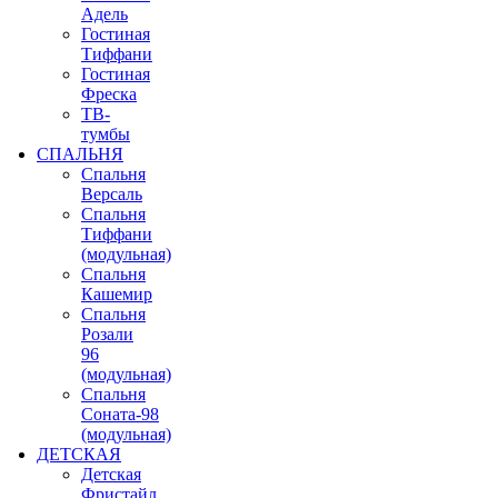
Адель
Гостиная
Тиффани
Гостиная
Фреска
ТВ-
тумбы
СПАЛЬНЯ
Спальня
Версаль
Спальня
Тиффани
(модульная)
Спальня
Кашемир
Спальня
Розали
96
(модульная)
Спальня
Соната-98
(модульная)
ДЕТСКАЯ
Детская
Фристайл