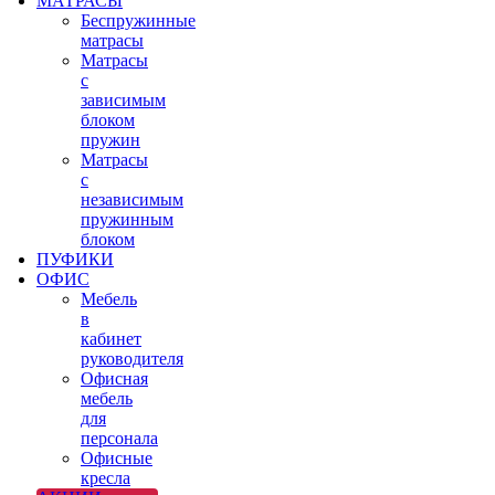
МАТРАСЫ
Беспружинные
матрасы
Матрасы
с
зависимым
блоком
пружин
Матрасы
с
независимым
пружинным
блоком
ПУФИКИ
ОФИС
Мебель
в
кабинет
руководителя
Офисная
мебель
для
персонала
Офисные
кресла