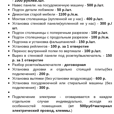
-
1000 рублей./шт.
Навес панели. на посудомоечную машину -
500 р./шт.
Подгон детали лобзиком -
50 р./шт.
Демонтаж старой мебели -
1100 р./п.м.
Монтаж столешницы (купленной не у нас) -
400 р./шт.
Установка стеновой панели(купленной не у нас) -
300 р./
шт.
Подгон столешницы с поперечным разрезом -
100 р./шт.
Подгон столешницы с продольным разрезом -
100 р./п.м.
Подгонка и установка фальшпанелей -
150 р./шт.
Установка рейлингов -
100 р. за 1 отверстие
Перенос внутренней полки по вертикали -
100 р./шт.
Вырез в стеновой панели под розетку/выключатель -
150
р. за 1 отверстие
Разбор розеток/выключателя -
договорная
Установка духовки и отдельно стоящей плиты(без
подключения) -
200 р.
Установка вытяжки (без установки воздуховода) -
600 р.
Установка посудомоечной или стиральной машины (без
подключения) -
300 р.
Подключение электрики - оговаривается в каждом
отдельном случае индивидуально, исходя из
особенностей помещения. (
от 500руб+материал
электрический провод, клеммы.
)