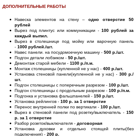
ДОПОЛНИТЕЛЬНЫЕ РАБОТЫ
Навеска элементов на стену –
одно отверстие 50
рублей
Вырез под плинтус или коммуникации -
100 рублей за
каждый выпил.
Вырез в столешнице под мойку или варочную панель
-
1000 рублей./шт.
Навес панели. на посудомоечную машину -
500 р./шт.
Подгон детали лобзиком -
50 р./шт.
Демонтаж старой мебели -
1100 р./п.м.
Монтаж столешницы (купленной не у нас) -
400 р./шт.
Установка стеновой панели(купленной не у нас) -
300 р./
шт.
Подгон столешницы с поперечным разрезом -
100 р./шт.
Подгон столешницы с продольным разрезом -
100 р./п.м.
Подгонка и установка фальшпанелей -
150 р./шт.
Установка рейлингов -
100 р. за 1 отверстие
Перенос внутренней полки по вертикали -
100 р./шт.
Вырез в стеновой панели под розетку/выключатель -
150
р. за 1 отверстие
Разбор розеток/выключателя -
договорная
Установка духовки и отдельно стоящей плиты(без
подключения) -
200 р.