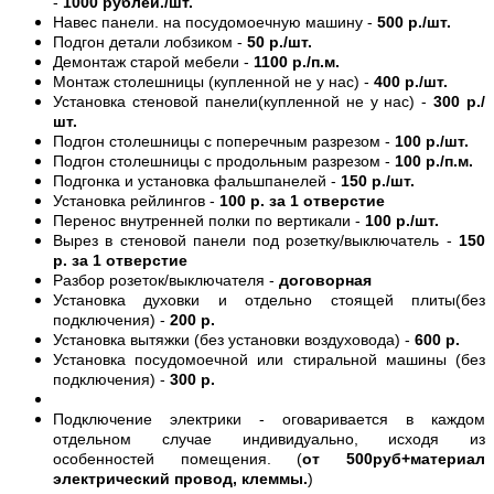
-
1000 рублей./шт.
Навес панели. на посудомоечную машину -
500 р./шт.
Подгон детали лобзиком -
50 р./шт.
Демонтаж старой мебели -
1100 р./п.м.
Монтаж столешницы (купленной не у нас) -
400 р./шт.
Установка стеновой панели(купленной не у нас) -
300 р./
шт.
Подгон столешницы с поперечным разрезом -
100 р./шт.
Подгон столешницы с продольным разрезом -
100 р./п.м.
Подгонка и установка фальшпанелей -
150 р./шт.
Установка рейлингов -
100 р. за 1 отверстие
Перенос внутренней полки по вертикали -
100 р./шт.
Вырез в стеновой панели под розетку/выключатель -
150
р. за 1 отверстие
Разбор розеток/выключателя -
договорная
Установка духовки и отдельно стоящей плиты(без
подключения) -
200 р.
Установка вытяжки (без установки воздуховода) -
600 р.
Установка посудомоечной или стиральной машины (без
подключения) -
300 р.
Подключение электрики - оговаривается в каждом
отдельном случае индивидуально, исходя из
особенностей помещения. (
от 500руб+материал
электрический провод, клеммы.
)