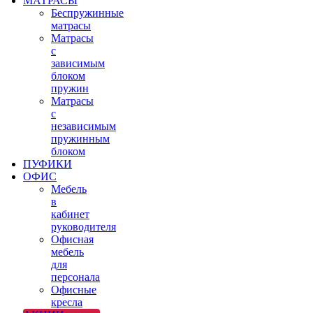
МАТРАСЫ
Беспружинные
матрасы
Матрасы
с
зависимым
блоком
пружин
Матрасы
с
независимым
пружинным
блоком
ПУФИКИ
ОФИС
Мебель
в
кабинет
руководителя
Офисная
мебель
для
персонала
Офисные
кресла