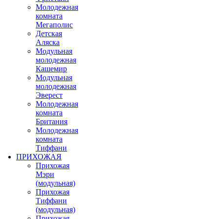
Молодежная
комната
Мегаполис
Детская
Аляска
Модульная
молодежная
Кашемир
Модульная
молодежная
Эверест
Молодежная
комната
Британия
Молодежная
комната
Тиффани
ПРИХОЖАЯ
Прихожая
Мэри
(модульная)
Прихожая
Тиффани
(модульная)
Прихожая