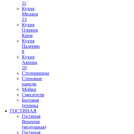
11
Кухня
Милана
23
Кухня
Оливия
Крем
Кухня
Палермо
8
Кухня
Аврора
10
Столешницы
Стеновые
панели
Мойки
Смесители
Бытовая
техника
ГОСТИНАЯ
Гостиная
Венеция
(модульная)
Гостиная