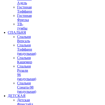
Адель
Гостиная
Тиффани
Гостиная
Фреска
ТВ-
тумбы
СПАЛЬНЯ
Спальня
Версаль
Спальня
Тиффани
(модульная)
Спальня
Кашемир
Спальня
Розали
96
(модульная)
Спальня
Соната-98
(модульная)
ДЕТСКАЯ
Детская
Фристайл