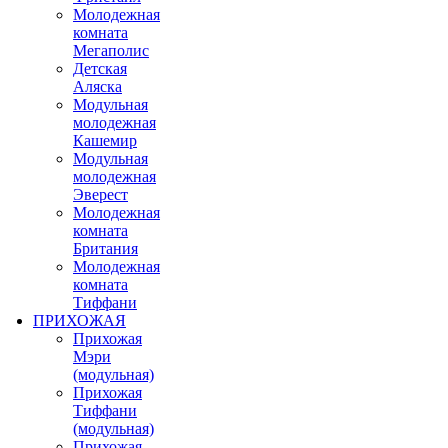
Молодежная
комната
Мегаполис
Детская
Аляска
Модульная
молодежная
Кашемир
Модульная
молодежная
Эверест
Молодежная
комната
Британия
Молодежная
комната
Тиффани
ПРИХОЖАЯ
Прихожая
Мэри
(модульная)
Прихожая
Тиффани
(модульная)
Прихожая