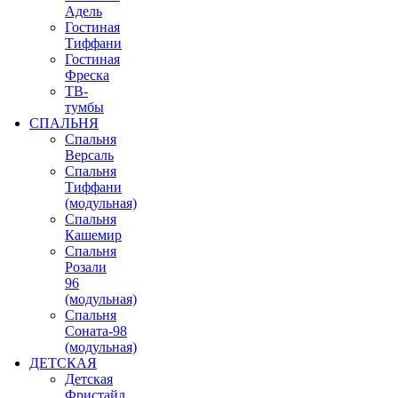
Адель
Гостиная
Тиффани
Гостиная
Фреска
ТВ-
тумбы
СПАЛЬНЯ
Спальня
Версаль
Спальня
Тиффани
(модульная)
Спальня
Кашемир
Спальня
Розали
96
(модульная)
Спальня
Соната-98
(модульная)
ДЕТСКАЯ
Детская
Фристайл