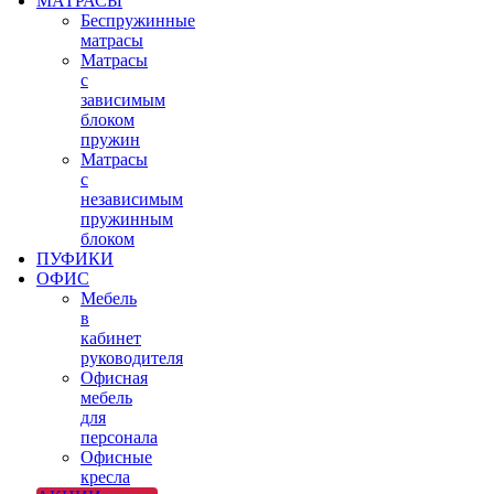
МАТРАСЫ
Беспружинные
матрасы
Матрасы
с
зависимым
блоком
пружин
Матрасы
с
независимым
пружинным
блоком
ПУФИКИ
ОФИС
Мебель
в
кабинет
руководителя
Офисная
мебель
для
персонала
Офисные
кресла