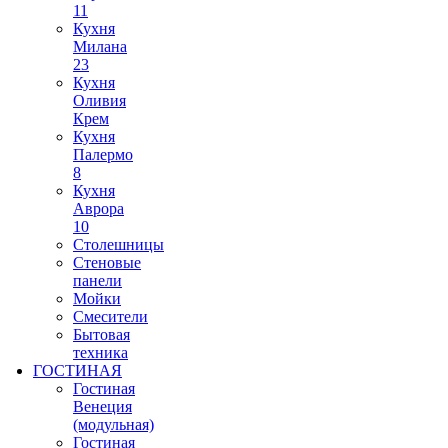
11
Кухня
Милана
23
Кухня
Оливия
Крем
Кухня
Палермо
8
Кухня
Аврора
10
Столешницы
Стеновые
панели
Мойки
Смесители
Бытовая
техника
ГОСТИНАЯ
Гостиная
Венеция
(модульная)
Гостиная