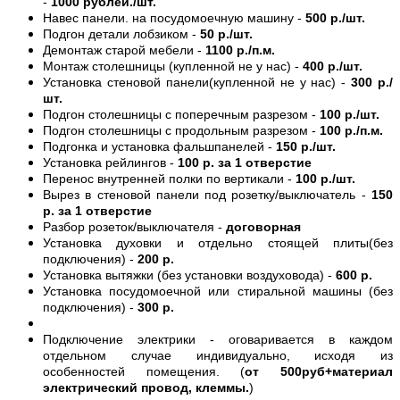
-
1000 рублей./шт.
Навес панели. на посудомоечную машину -
500 р./шт.
Подгон детали лобзиком -
50 р./шт.
Демонтаж старой мебели -
1100 р./п.м.
Монтаж столешницы (купленной не у нас) -
400 р./шт.
Установка стеновой панели(купленной не у нас) -
300 р./
шт.
Подгон столешницы с поперечным разрезом -
100 р./шт.
Подгон столешницы с продольным разрезом -
100 р./п.м.
Подгонка и установка фальшпанелей -
150 р./шт.
Установка рейлингов -
100 р. за 1 отверстие
Перенос внутренней полки по вертикали -
100 р./шт.
Вырез в стеновой панели под розетку/выключатель -
150
р. за 1 отверстие
Разбор розеток/выключателя -
договорная
Установка духовки и отдельно стоящей плиты(без
подключения) -
200 р.
Установка вытяжки (без установки воздуховода) -
600 р.
Установка посудомоечной или стиральной машины (без
подключения) -
300 р.
Подключение электрики - оговаривается в каждом
отдельном случае индивидуально, исходя из
особенностей помещения. (
от 500руб+материал
электрический провод, клеммы.
)