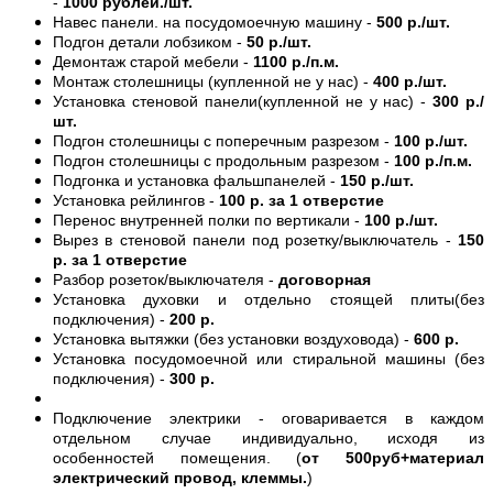
-
1000 рублей./шт.
Навес панели. на посудомоечную машину -
500 р./шт.
Подгон детали лобзиком -
50 р./шт.
Демонтаж старой мебели -
1100 р./п.м.
Монтаж столешницы (купленной не у нас) -
400 р./шт.
Установка стеновой панели(купленной не у нас) -
300 р./
шт.
Подгон столешницы с поперечным разрезом -
100 р./шт.
Подгон столешницы с продольным разрезом -
100 р./п.м.
Подгонка и установка фальшпанелей -
150 р./шт.
Установка рейлингов -
100 р. за 1 отверстие
Перенос внутренней полки по вертикали -
100 р./шт.
Вырез в стеновой панели под розетку/выключатель -
150
р. за 1 отверстие
Разбор розеток/выключателя -
договорная
Установка духовки и отдельно стоящей плиты(без
подключения) -
200 р.
Установка вытяжки (без установки воздуховода) -
600 р.
Установка посудомоечной или стиральной машины (без
подключения) -
300 р.
Подключение электрики - оговаривается в каждом
отдельном случае индивидуально, исходя из
особенностей помещения. (
от 500руб+материал
электрический провод, клеммы.
)