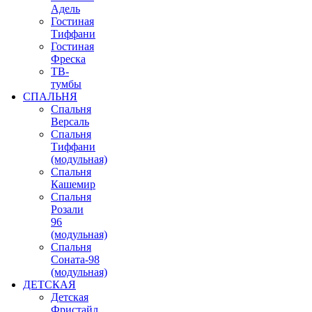
Адель
Гостиная
Тиффани
Гостиная
Фреска
ТВ-
тумбы
СПАЛЬНЯ
Спальня
Версаль
Спальня
Тиффани
(модульная)
Спальня
Кашемир
Спальня
Розали
96
(модульная)
Спальня
Соната-98
(модульная)
ДЕТСКАЯ
Детская
Фристайл