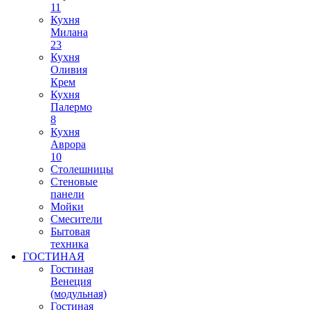
11
Кухня
Милана
23
Кухня
Оливия
Крем
Кухня
Палермо
8
Кухня
Аврора
10
Столешницы
Стеновые
панели
Мойки
Смесители
Бытовая
техника
ГОСТИНАЯ
Гостиная
Венеция
(модульная)
Гостиная