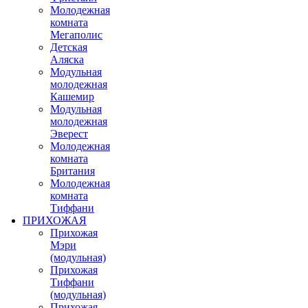
Молодежная
комната
Мегаполис
Детская
Аляска
Модульная
молодежная
Кашемир
Модульная
молодежная
Эверест
Молодежная
комната
Британия
Молодежная
комната
Тиффани
ПРИХОЖАЯ
Прихожая
Мэри
(модульная)
Прихожая
Тиффани
(модульная)
Прихожая