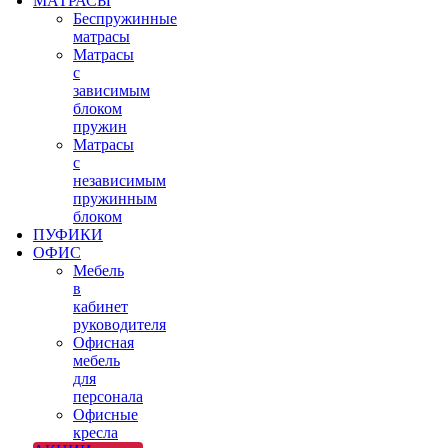
МАТРАСЫ
Беспружинные
матрасы
Матрасы
с
зависимым
блоком
пружин
Матрасы
с
независимым
пружинным
блоком
ПУФИКИ
ОФИС
Мебель
в
кабинет
руководителя
Офисная
мебель
для
персонала
Офисные
кресла