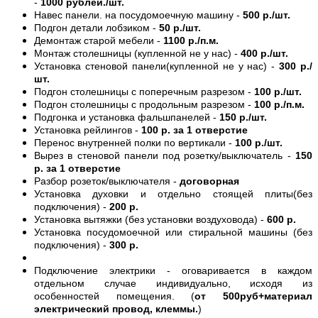
-
1000 рублей./шт.
Навес панели. на посудомоечную машину -
500 р./шт.
Подгон детали лобзиком -
50 р./шт.
Демонтаж старой мебели -
1100 р./п.м.
Монтаж столешницы (купленной не у нас) -
400 р./шт.
Установка стеновой панели(купленной не у нас) -
300 р./
шт.
Подгон столешницы с поперечным разрезом -
100 р./шт.
Подгон столешницы с продольным разрезом -
100 р./п.м.
Подгонка и установка фальшпанелей -
150 р./шт.
Установка рейлингов -
100 р. за 1 отверстие
Перенос внутренней полки по вертикали -
100 р./шт.
Вырез в стеновой панели под розетку/выключатель -
150
р. за 1 отверстие
Разбор розеток/выключателя -
договорная
Установка духовки и отдельно стоящей плиты(без
подключения) -
200 р.
Установка вытяжки (без установки воздуховода) -
600 р.
Установка посудомоечной или стиральной машины (без
подключения) -
300 р.
Подключение электрики - оговаривается в каждом
отдельном случае индивидуально, исходя из
особенностей помещения. (
от 500руб+материал
электрический провод, клеммы.
)