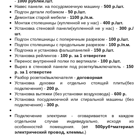
-
1000 рублей./шт.
Навес панели. на посудомоечную машину -
500 р./шт.
Подгон детали лобзиком -
50 р./шт.
Демонтаж старой мебели -
1100 р./п.м.
Монтаж столешницы (купленной не у нас) -
400 р./шт.
Установка стеновой панели(купленной не у нас) -
300 р./
шт.
Подгон столешницы с поперечным разрезом -
100 р./шт.
Подгон столешницы с продольным разрезом -
100 р./п.м.
Подгонка и установка фальшпанелей -
150 р./шт.
Установка рейлингов -
100 р. за 1 отверстие
Перенос внутренней полки по вертикали -
100 р./шт.
Вырез в стеновой панели под розетку/выключатель -
150
р. за 1 отверстие
Разбор розеток/выключателя -
договорная
Установка духовки и отдельно стоящей плиты(без
подключения) -
200 р.
Установка вытяжки (без установки воздуховода) -
600 р.
Установка посудомоечной или стиральной машины (без
подключения) -
300 р.
Подключение электрики - оговаривается в каждом
отдельном случае индивидуально, исходя из
особенностей помещения. (
от 500руб+материал
электрический провод, клеммы.
)